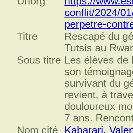
Urlorg
https://www.est
conflit/2024/0
perpetre-contr
Titre
Rescapé du gén
Tutsis au Rwan
Sous titre
Les élèves de 
son témoignage
survivant du g
revient, à trave
douloureux mom
7 ans. Rencont
Nom cité
Kabarari, Vale