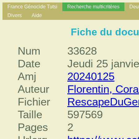
France Génocide Tutsi
Recherche multicritères
Deux
Divers
Aide
Fiche du doc
Num
33628
Date
Jeudi 25 janvi
Amj
20240125
Auteur
Florentin, Cora
Fichier
RescapeDuGen
Taille
597569
Pages
2