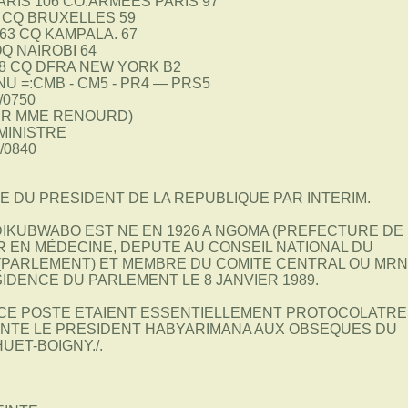
RIS 106 CO:ARMEES PARIS 97
 CQ BRUXELLES 59
63 CQ KAMPALA. 67
Q NAIROBI 64
8 CQ DFRA NEW YORK B2
 NU =:CMB - CM5 - PR4 — PRS5
/0750
OUR MME RENOURD)
 MINISTRE
/0840
IE DU PRESIDENT DE LA REPUBLIQUE PAR INTERIM.
DIKUBWABO EST NE EN 1926 A NGOMA (PREFECTURE DE
 EN MÉDECINE, DEPUTE AU CONSEIL NATIONAL DU
PARLEMENT) ET MEMBRE DU COMITE CENTRAL OU MRND,
IDENCE DU PARLEMENT LE 8 JANVIER 1989.
 CE POSTE ETAIENT ESSENTIELLEMENT PROTOCOLATRE
SENTE LE PRESIDENT HABYARIMANA AUX OBSEQUES DU
ET-BOIGNY./.