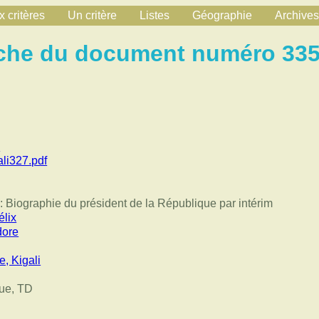
 critères
Un critère
Listes
Géographie
Archives
che du document numéro 33
l
i327.pdf
 : Biographie du président de la République par intérim
élix
dore
, Kigali
ue, TD