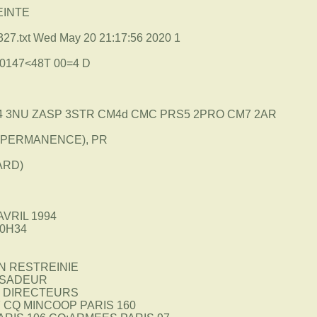
EINTE
7.txt Wed May 20 21:17:56 2020 1
0147<48T 00=4 D
4 3NU ZASP 3STR CM4d CMC PRS5 2PRO CM7 2AR
.PERMANENCE), PR
ARD)
AVRIL 1994
20H34
N RESTREINIE
ASSADEUR
ON DIRECTEURS
7 CQ MINCOOP PARIS 160