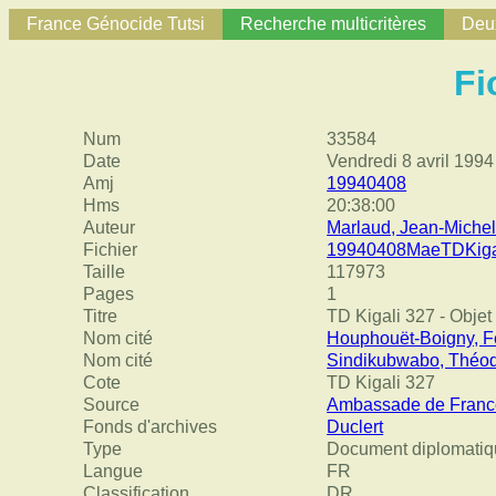
France Génocide Tutsi
Recherche multicritères
Deux
Fi
Num
33584
Date
Vendredi 8 avril 1994
Amj
19940408
Hms
20:38:00
Auteur
Marlaud, Jean-Miche
Fichier
19940408MaeTDKigal
Taille
117973
Pages
1
Titre
TD Kigali 327 - Objet
Nom cité
Houphouët-Boigny, F
Nom cité
Sindikubwabo, Théo
Cote
TD Kigali 327
Source
Ambassade de France
Fonds d'archives
Duclert
Type
Document diplomatiq
Langue
FR
Classification
DR