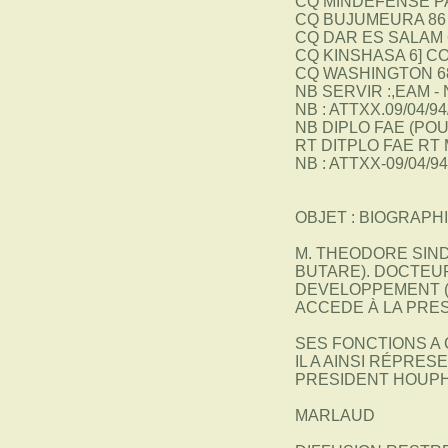
CQ MINDEFENSE PA
CQ BUJUMEURA 86
CQ DAR ES SALAM 
CQ KINSHASA 6] CO
CQ WASHINGTON 6
NB SERVIR :,EAM -
NB : ATTXX.09/04/94
NB DIPLO FAE (P
RT DITPLO FAE RT
NB : ATTXX-09/04/94
OBJET : BIOGRAPH
M. THEODORE SIN
BUTARE). DOCTEUR
DEVELOPPEMENT (
ACCEDE À LA PRES
SES FONCTIONS A
IL A AINSI RÉPRE
PRESIDENT HOUPHU
MARLAUD