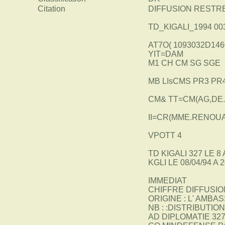
Citation
DIFFUSION RESTR
TD_KIGALI_1994 0032
AT7O( 1093032D146
YIT=DAM
M1 CH CM SG SGE
MB LIsCMS PR3 PR
CM& TT=CM(AG,DE
II=CR(MME.RENOU
VPOTT 4
TD KIGALI 327 LE 8 
KGLI LE 08/04/94 A 
IMMEDIAT
CHIFFRE DIFFUSIO
ORIGINE : L' AMB
NB : :DISTRIBUTI
AD DIPLOMATIE 32