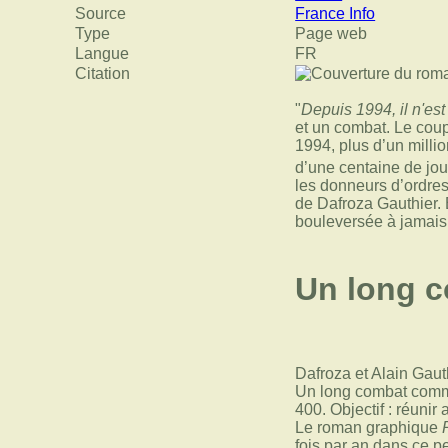
Source
France Info
Type
Page web
Langue
FR
Citation
"
Depuis 1994, il n'es
et un combat. Le coup
1994, plus d’un mill
d’une centaine de jou
les donneurs d’ordres
de Dafroza Gauthier. 
bouleversée à jamais
Un long 
Dafroza et Alain Gaut
Un long combat commen
400. Objectif : réunir
Le roman graphique
fois par an dans ce p