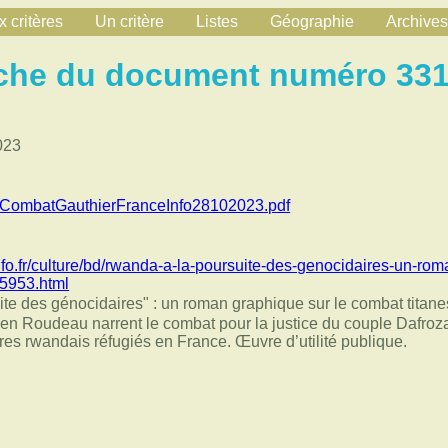
 critères
Un critère
Listes
Géographie
Archives
che du document numéro 33
023
ombatGauthierFranceInfo28102023.pdf
nfo.fr/culture/bd/rwanda-a-la-poursuite-des-genocidaires-un-ro
45953.html
te des génocidaires" : un roman graphique sur le combat titane
n Roudeau narrent le combat pour la justice du couple Dafroza
es rwandais réfugiés en France. Œuvre d’utilité publique.