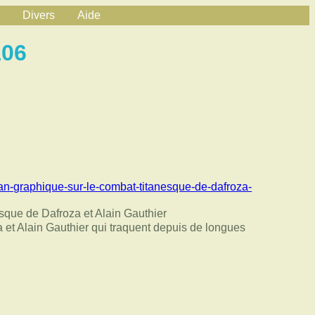
Divers
Aide
106
man-graphique-sur-le-combat-titanesque-de-dafroza-
sque de Dafroza et Alain Gauthier
 et Alain Gauthier qui traquent depuis de longues