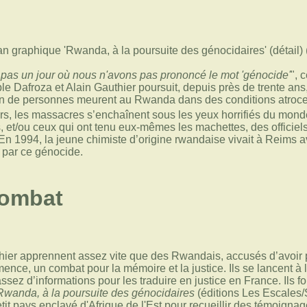
t pas un jour où nous n'avons pas prononcé le mot 'génocide'
", 
le Dafroza et Alain Gauthier poursuit, depuis près de trente ans,
ion de personnes meurent au Rwanda dans des conditions atroce
rs, les massacres s’enchaînent sous les yeux horrifiés du monde
, et/ou ceux qui ont tenu eux-mêmes les machettes, des officiel
En 1994, la jeune chimiste d’origine rwandaise vivait à Reims ave
 par ce génocide.
combat
hier apprennent assez vite que des Rwandais, accusés d’avoir p
ce, un combat pour la mémoire et la justice. Ils se lancent à le
 assez d’informations pour les traduire en justice en France. Ils f
Rwanda, à la poursuite des génocidaires
(éditions Les Escales/S
etit pays enclavé d'Afrique de l'Est pour recueillir des témoigna