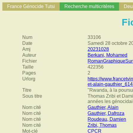
France Génocide Tutsi
Recherche multicritères
Deux
Fi
Num
33106
Date
Samedi 28 octobre 2
Amj
20231028
Auteur
Berkani, Mohamed
Fichier
RomanGraphiqueSurC
Taille
422356
Pages
2
Urlorg
https://www.francetvi
et-alain-gauthier_61
Titre
"Rwanda, à la poursui
Sous titre
Thomas Zribi et Damie
années les génocidair
Nom cité
Gauthier, Alain
Nom cité
Gauthier, Dafroza
Nom cité
Roudeau, Damien
Nom cité
Zribi, Thomas
Mot-clé
CPCR