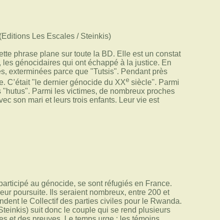
cette phrase plane sur toute la BD. Elle est un constat
 les génocidaires qui ont échappé à la justice. En
s, exterminées parce que "Tutsis". Pendant près
e
. C’était "le dernier génocide du XX
siècle". Parmi
s "hutus". Parmi les victimes, de nombreux proches
c son mari et leurs trois enfants. Leur vie est
articipé au génocide, se sont réfugiés en France.
ur poursuite. Ils seraient nombreux, entre 200 et
ondent le Collectif des parties civiles pour le Rwanda.
teinkis) suit donc le couple qui se rend plusieurs
ges et des preuves. Le temps urge : les témoins