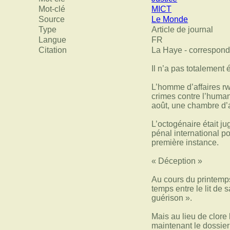
Mot-clé
MICT
Source
Le Monde
Type
Article de journal
Langue
FR
Citation
La Haye - correspon
Il n’a pas totalement 
L’homme d’affaires r
crimes contre l’humani
août, une chambre d’
L’octogénaire était j
pénal international p
première instance.
« Déception »
Au cours du printemps
temps entre le lit de 
guérison ».
Mais au lieu de clore
maintenant le dossier