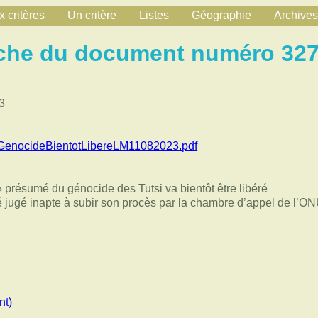
 critères
Un critère
Listes
Géographie
Archives
che du document numéro 32
3
GenocideBientotLibereLM11082023.pdf
» présumé du génocide des Tutsi va bientôt être libéré
 jugé inapte à subir son procès par la chambre d’appel de l’ON
nt)