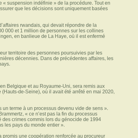
 « suspension indéfinie » de la procédure. Tout en
 d’assurer que les décisions sont uniquement basées
’affaires rwandais, qui devait répondre de la
0 000 et 1 million de personnes sur les ­collines
ingen, en banlieue de La Haye, où il est enfermé
leur territoire des personnes poursuivies par les
ernières décennies. Dans de ­précédentes affaires, les
pays.
e, en Belgique et au Royaume-Uni, sera remis aux
 (Hauts-de-Seine), où il avait été arrêté en mai 2020,
 mis un terme à un processus devenu vide de sens ».
Brammertz, « ce n’est pas la fin du processus
ité des crimes commis lors du génocide de 1994
ns les pays du monde entier ».
 a promis une coopération renforcée au procureur