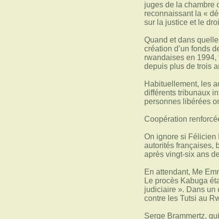
juges de la chambre d
reconnaissant la « dé
sur la justice et le droi
Quand et dans quelles
création d’un fonds de
rwandaises en 1994, f
depuis plus de trois a
Habituellement, les au
différents tribunaux i
personnes libérées on
Coopération renforcé
On ignore si Félicien
autorités françaises,
après vingt-six ans d
En attendant, Me Emma
Le procès Kabuga étai
judiciaire ». Dans un
contre les Tutsi au R
Serge Brammertz, qui 