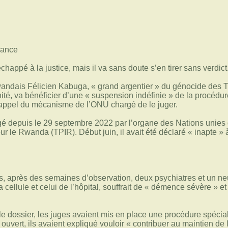
dance
échappé à la justice, mais il va sans doute s’en tirer sans verdict
wandais ­Félicien Kabuga, « grand argentier » du génocide des
té, va bénéficier d’une « suspension indéfinie » de la procédure
appel du mécanisme de l’ONU chargé de le juger.
ugé depuis le 29 septembre 2022 par l’organe des Nations unies d
our le Rwanda (TPIR). Début juin, il avait été déclaré « inapte »
, après des semaines d’observation, deux psychiatres et un neu
sa cellule et celui de l’hôpital, souffrait de « démence sévère » et
 le dossier, les juges avaient mis en place une procédure spéci
 ouvert, ils avaient expliqué vouloir « contribuer au maintien de