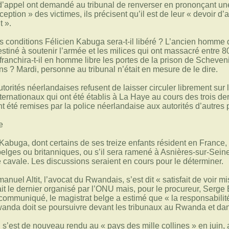
’appel ont demandé au tribunal de renverser en prononçant une
ception » des victimes, ils précisent qu’il est de leur « devoir
t ».
 conditions Félicien Kabuga sera-t-il ­libéré ? L’ancien homme d
stiné à soutenir l’armée et les milices qui ont massacré entre 80
ranchira-t-il en homme libre les portes de la prison de Scheven
ns ? Mardi, personne au tribunal n’était en mesure de le dire.
torités néerlandaises refusent de laisser circuler librement sur 
nternationaux qui ont été établis à La Haye au cours des trois ­d
t été remises par la police néerlandaise aux autorités d’autres 
e
 Kabuga, dont certains de ses treize enfants résident en Franc
 belges ou britanniques, ou s’il sera ramené à Asnières-sur-Seine
e cavale. Les discussions seraient en cours pour le déterminer.
nuel ­Altit, l’avocat du Rwandais, s’est dit « satisfait de voir
t le dernier organisé par l’ONU mais, pour le procureur, Serge 
 communiqué, le magistrat belge a estimé que « la responsabil
wanda doit se poursuivre devant les tribunaux au Rwanda et da
s’est de nouveau rendu au « pays des mille collines » en juin,