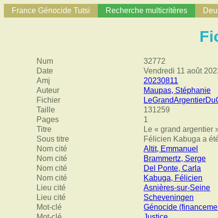
France Génocide Tutsi
Recherche multicritères
Deux
Fi
Num
32772
Date
Vendredi 11 août 202
Amj
20230811
Auteur
Maupas, Stéphanie
Fichier
LeGrandArgentierDu
Taille
131259
Pages
1
Titre
Le « grand argentier 
Sous titre
Félicien Kabuga a été
Nom cité
Altit, Emmanuel
Nom cité
Brammertz, Serge
Nom cité
Del Ponte, Carla
Nom cité
Kabuga, Félicien
Lieu cité
Asnières-sur-Seine
Lieu cité
Scheveningen
Mot-clé
Génocide (financeme
Mot-clé
Justice