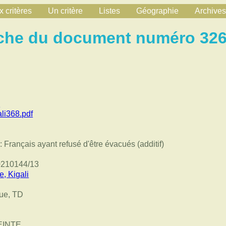
 critères
Un critère
Listes
Géographie
Archives
che du document numéro 32
l
i368.pdf
: Français ayant refusé d'être évacués (additif)
20210144/13
, Kigali
ue, TD
EINTE