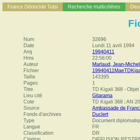
France Génocide Tutsi
Recherche multicritères
Deux
Fi
Num
32696
Date
Lundi 11 avril 1994
Amj
19940411
Hms
22:56:00
Auteur
Marlaud, Jean-Miche
Fichier
19940411MaeTDKigal
Taille
143395
Pages
1
Titre
TD Kigali 368 - Objet 
Lieu cité
Gitarama
Cote
TD Kigali 368 ; AN 
Source
Ambassade de France
Fonds d'archives
Duclert
Type
Document diplomatiq
Langue
FR
Classification
DR
Citation
DIFFUSION RESTR