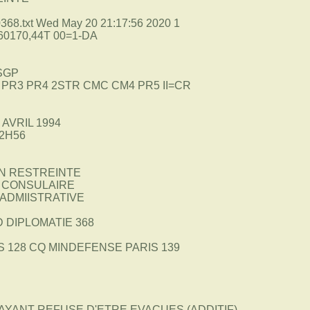
68.txt Wed May 20 21:17:56 2020 1
0170,44T 00=1-DA
SGP
6 PR3 PR4 2STR CMC CM4 PR5 II=CR
 AVRIL 1994
22H56
ON RESTREINTE
N CONSULAIRE
 ADMIISTRATIVE
D DIPLOMATIE 368
 128 CQ MINDEFENSE PARIS 139
AYANT REFUSE D'ETRE EVACUES (ADDITIF) .-