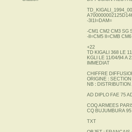
TD_KIGALI_1994_003
A700000002125D146
-3I1I=DAM=
-CM1 CM2 CM3 SG 
-II=CM5 II=CMB CM
+22
TD KIGALI 368 LE 11
KGLI LE 11/04/94 A 
IMMEDIAT
CHIFFRE DIFFUSI
ORIGINE : SECTIO
NB : DISTRIBUTION
AD DIPLO FAE 75 A
COQ ARMEES PARIS
CQ BUJUMBURA 95
TXT
OBJET : FRANCAIS 