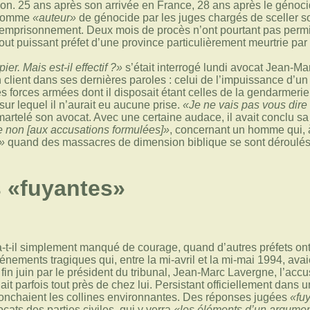
son. 25 ans après son arrivée en France, 28 ans après le génoc
 comme
«auteur»
de génocide par les juges chargés de sceller 
emprisonnement. Deux mois de procès n’ont pourtant pas permis 
 tout puissant préfet d’une province particulièrement meurtrie p
er. Mais est-il effectif ?»
s’était interrogé lundi avocat Jean-M
client dans ses dernières paroles : celui de l’impuissance d’un p
es forces armées dont il disposait étant celles de la gendarmerie
sur lequel il n’aurait eu aucune prise.
«Je ne vais pas vous dire 
 martelé son avocat. Avec une certaine audace, il avait conclu s
e non [aux accusations formulées]»
, concernant un homme qui, à
»
quand des massacres de dimension biblique se sont déroulés 
 «fuyantes»
-t-il simplement manqué de courage, quand d’autres préfets ont r
énements tragiques qui, entre la mi-avril et la mi-mai 1994, ava
 fin juin par le président du tribunal, Jean-Marc Lavergne, l’acc
it parfois tout près de chez lui. Persistant officiellement dans u
jonchaient les collines environnantes. Des réponses jugées
«fu
cats des parties civiles, qui y verra
«les éléments d’un argument