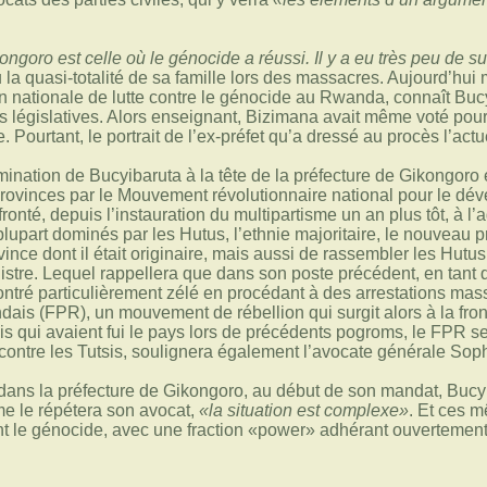
ngoro est celle où le génocide a réussi. Il y a eu très peu de s
 la quasi-totalité de sa famille lors des massacres. Aujourd’hui
 nationale de lutte contre le génocide au Rwanda, connaît Bucy
s législatives. Alors enseignant, Bizimana avait même voté pour l
. Pourtant, le portrait de l’ex-préfet qu’a dressé au procès l’actue
ination de Bucyibaruta à la tête de la préfecture de Gikongoro 
rovinces par le Mouvement révolutionnaire national pour le dé
onté, depuis l’instauration du multipartisme un an plus tôt, à l’
plupart dominés par les Hutus, l’ethnie majoritaire, le nouveau pr
ce dont il était originaire, mais aussi de rassembler les Hutus,
inistre. Lequel rappellera que dans son poste précédent, en tant 
ontré particulièrement zélé en procédant à des arrestations mass
ndais (FPR), un mouvement de rébellion qui surgit alors à la f
sis qui avaient fui le pays lors de précédents pogroms, le FPR se
contre les Tutsis, soulignera également l’avocate générale Sop
dans la préfecture de Gikongoro, au début de son mandat, Bucyiba
me le répétera son avocat,
«la situation est complexe»
. Et ces m
t le génocide, avec une fraction «power» adhérant ouvertement à