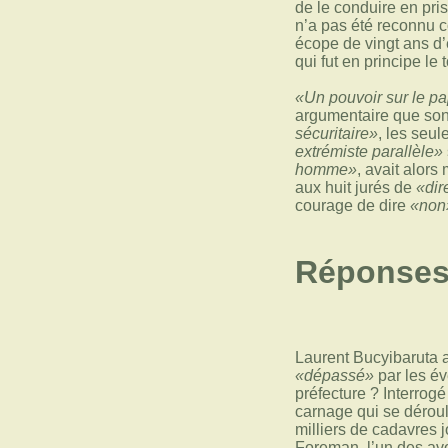
de le conduire en pri
n’a pas été reconnu
écope de vingt ans d’
qui fut en principe le
«Un pouvoir sur le papi
argumentaire que son 
sécuritaire»
, les seul
extrémiste parallèle»
homme»
, avait alors
aux huit jurés de
«dir
courage de dire
«non
Réponses
Laurent Bucyibaruta a
«dépassé»
par les év
préfecture ? Interrogé
carnage qui se déroula
milliers de cadavres 
Foreman, l’un des avo