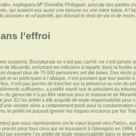
e
cide»
, expliquera M
Domitille Philippart, avocate des parties c
és, qui avaient eux aussi une épouse ou une mère tutsie. A l’épo
 du pouvoir»
et
«d’autorité, qui donnait le droit de vie et de mort»
ns l’effroi
es suspects, Buciybaruta ne s’est pas caché, ne s’est jamais sous
re de Murambi, exhortant les miliciens à repartir dans la foulée
ours duquel plus de 75 000 personnes ont été tuées. Des récits qu
é et un participant à l’attaque, n’ont pourtant que leur parole à 
nfus, n’ont pas permis de trancher sur la présence ou non du pré
éléments suffisants»
, a justifié mardi soir le président du tribu
r»
du génocide n’a pu être retenue pour le massacre de Muram
jour. Et l’ex préfet a été acquitté de toute responsabilité pour c
d’une sinistre série a certainement pesé pour la condamnation
o, le préfet ne pouvait ignorer les risques encourus par les Tut
times] que nous représentons ont le cœur tourné vers Paris»
, av
e procès pour tous ceux qui se trouvaient à Gikongoro en 1994
ct qui exonère l’ex préfet de toute responsabilité dans le drame 