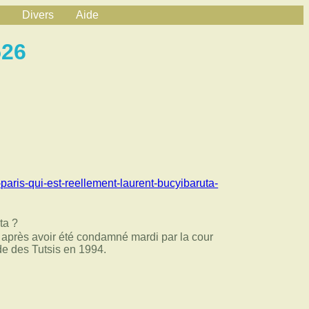
Divers
Aide
526
-paris-qui-est-reellement-laurent-bucyibaruta-
ta ?
re après avoir été condamné mardi par la cour
de des Tutsis en 1994.