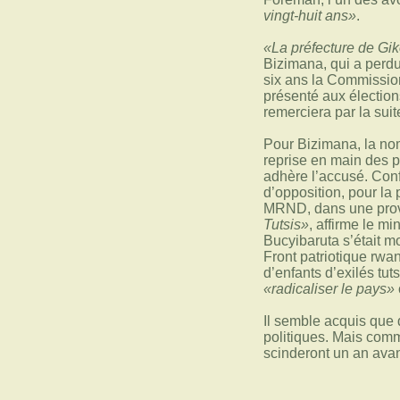
vingt-huit ans»
.
«La préfecture de Giko
Bizimana, qui a perdu
six ans la Commission
présenté aux élection
remerciera par la suite
Pour Bizimana, la nom
reprise en main des p
adhère l’accusé. Confr
d’opposition, pour la 
MRND, dans une provin
Tutsis»
, affirme le m
Bucyibaruta s’était m
Front patriotique rwa
d’enfants d’exilés tut
«radicaliser le pays»
Il semble acquis que 
politiques. Mais com
scinderont un an avan