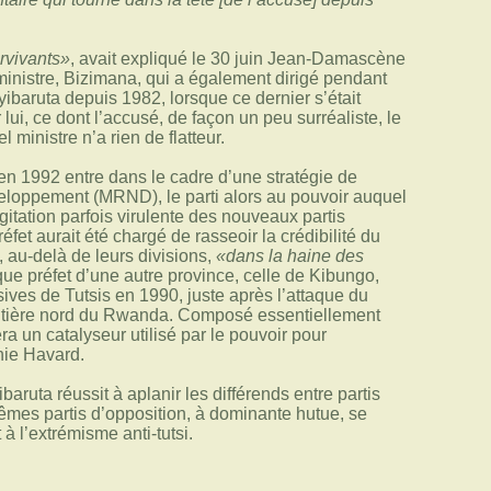
urvivants»
, avait expliqué le 30 juin Jean-Damascène
 ministre, Bizimana, qui a également dirigé pendant
ibaruta depuis 1982, lorsque ce dernier s’était
ui, ce dont l’accusé, de façon un peu surréaliste, le
l ministre n’a rien de flatteur.
en 1992 entre dans le cadre d’une stratégie de
veloppement (MRND), le parti alors au pouvoir auquel
agitation parfois virulente des nouveaux partis
éfet aurait été chargé de rasseoir la crédibilité du
 au-delà de leurs divisions,
«dans la haine des
que préfet d’une autre province, celle de Kibungo,
ives de Tutsis en 1990, juste après l’attaque du
rontière nord du Rwanda. Composé essentiellement
ra un catalyseur utilisé par le pouvoir pour
hie Havard.
ruta réussit à aplanir les différends entre partis
êmes partis d’opposition, à dominante hutue, se
 l’extrémisme anti-tutsi.