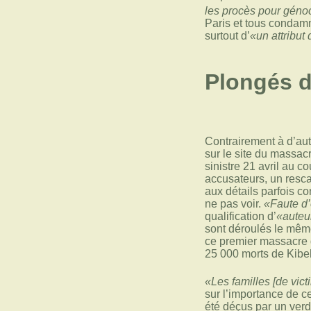
les procès pour géno
Paris et tous condamn
surtout d’
«un attribut
Plongés da
Contrairement à d’autr
sur le site du massac
sinistre 21 avril au c
accusateurs, un rescap
aux détails parfois co
ne pas voir.
«Faute d’
qualification d’
«auteu
sont déroulés le même 
ce premier massacre 
25 000 morts de Kibeh
«Les familles [de vic
sur l’importance de c
été déçus par un verdi