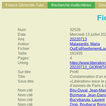
France Génocide Tutsi
Recherche multicritères
Deux
Fi
Num
32526
Date
Mercredi 13 juillet 20
Amj
20220713
Auteur
Malagardis, Maria
Fichier
QuiEstReellementLau
Taille
161935
Pages
4
Urlorg
https://www.liberatio
20220713_GIORWT
Sur titre
Profil
Titre
Condamnation d’un ex-
Sous titre
«Libération» trace le
d’assises de Paris à 
Nom cité
Biju-Duval, Jean-Mar
Nom cité
Bizimana, Jean-Dam
Nom cité
Bucyibaruta, Laurent
Nom cité
Diop, Boubacar Boris