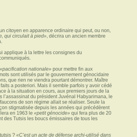
un citoyen en apparence ordinaire qui peut, ou non,
 qui circulait à pied»
, décrira un ancien membre
n.
ui applique à la lettre les consignes du
s communiqués.
«pacification nationale»
pour mettre fin aux
s mots sont utilisés par le gouvernement génocidaire
ions, que rien ne viendra pourtant démontrer. Maître
s faits a posteriori. Mais il semble parfois y avoir cédé
ce à la situation en cours, aux premiers jours de la
ès l’assassinat du président Juvénal Habyarimana, le
faucons de son régime allait se réaliser. Seule la
 façon stigmatisée depuis les années qui précédèrent
lera en 1963 le
«petit génocide»
qui fera plus de 20
nt des Tutsis les boucs émissaires de tous les
tutsis ?
«C’est un acte de défense archi-utilisé dans