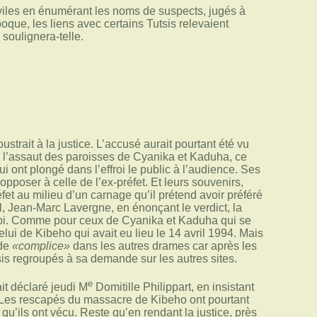
iviles en énumérant les noms de suspects, jugés à
que, les liens avec certains Tutsis relevaient
, soulignera-telle.
trait à la justice. L’accusé aurait pourtant été vu
 à l’assaut des paroisses de Cyanika et Kaduha, ce
i ont plongé dans l’effroi le public à l’audience. Ses
opposer à celle de l’ex-préfet. Et leurs souvenirs,
fet au milieu d’un carnage qu’il prétend avoir préféré
nal, Jean-Marc Lavergne, en énonçant le verdict, la
bi. Comme pour ceux de Cyanika et Kaduha qui se
elui de Kibeho qui avait eu lieu le 14 avril 1994. Mais
 de
«complice»
dans les autres drames car après les
sis regroupés à sa demande sur les autres sites.
e
ait déclaré jeudi M
Domitille Philippart, en insistant
. Les rescapés du massacre de Kibeho ont pourtant
qu’ils ont vécu. Reste qu’en rendant la justice, près