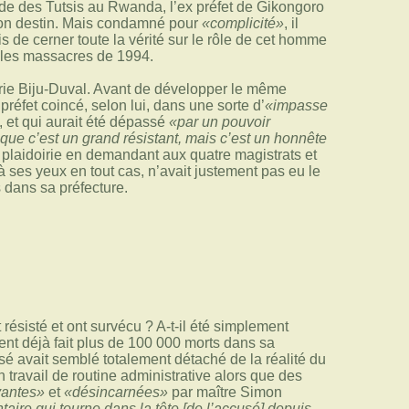
ide des Tutsis au Rwanda, l’ex préfet de Gikongoro
son destin. Mais condamné pour
«complicité»
, il
de cerner toute la vérité sur le rôle de cet homme
ar les massacres de 1994.
arie Biju-Duval. Avant de développer le même
réfet coincé, selon lui, dans une sorte d’
«impasse
, et qui aurait été dépassé
«par un pouvoir
que c’est un grand résistant, mais c’est un honnête
a plaidoirie en demandant aux quatre magistrats et
 ses yeux en tout cas, n’avait justement pas eu le
dans sa préfecture.
ésisté et ont survécu ? A-t-il été simplement
ient déjà fait plus de 100 000 morts dans sa
usé avait semblé totalement détaché de la réalité du
n travail de routine administrative alors que des
yantes»
et
«désincarnées»
par maître Simon
aire qui tourne dans la tête [de l’accusé] depuis