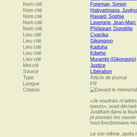
Nom cité
Foreman, Simon
Nom cité
Habyarimana, Juvéna
Nom cité
Havard, Sophie
Nom cité
Lavergne, Jean-Marc
Nom cité
Philippart, Domitille
Lieu cité
Cyanika
Lieu cité
Gikongoro
Lieu cité
Kaduha
Lieu cité
Kibeho
Lieu cité
Murambi (Gikongoro)
Mot-clé
Justice
Source
Libération
Type
Article de journal
Langue
FR
Citation
«Je voudrais m’adress
tueurs»
, avait déclar
Justifiant dans la fou
je pouvais les sauver
haut fonctionnaire rwa
Le soir même, après l