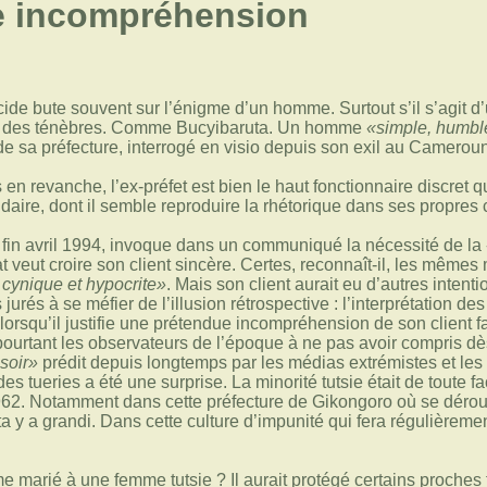
e incompréhension
de bute souvent sur l’énigme d’un homme. Surtout s’il s’agit d’
es des ténèbres. Comme Bucyibaruta. Un homme
«simple, humble,
de sa préfecture, interrogé en visio depuis son exil au Camerou
en revanche, l’ex-préfet est bien le haut fonctionnaire discret q
aire, dont il semble reproduire la rhétorique dans ses propre
 fin avril 1994, invoque dans un communiqué la nécessité de la
t veut croire son client sincère. Certes, reconnaît-il, les même
 cynique et hypocrite»
. Mais son client aurait eu d’autres intent
 jurés à se méfier de l’illusion rétrospective : l’interprétation de
orsqu’il justifie une prétendue incompréhension de son client fa
pourtant les observateurs de l’époque à ne pas avoir compris d
soir»
prédit depuis longtemps par les médias extrémistes et les 
des tueries a été une surprise. La minorité tutsie était de toute
62. Notamment dans cette préfecture de Gikongoro où se dérou
a y a grandi. Dans cette culture d’impunité qui fera régulièreme
me marié à une femme tutsie ? Il aurait protégé certains proches 