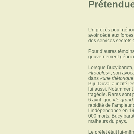
Prétendu
Un procès pour génoci
avoir cédé aux forc
des services secrets 
Pour d’autres témoins 
gouvernement génocid
Lorsque Bucyibaruta,
«troubles»
, son avoca
dans
«une rhétorique
Biju-Duval a incité les
lui aussi. Notamment l
tragédie. Rares sont 
6 avril, que
«le grand 
rapidité de l’ampleur 
l’indépendance en 19
000 morts. Bucyibarut
malheurs du pays.
Le préfet était lui-mê