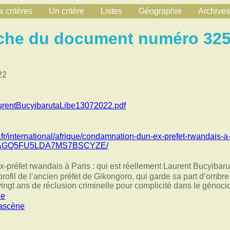
 critères
Un critère
Listes
Géographie
Archives
che du document numéro 32
22
rentBucyibarutaLibe13072022.pdf
n.fr/international/afrique/condamnation-dun-ex-prefet-rwandais-a
AGQ5FU5LDA7MS7BSCYZE/
préfet rwandais à Paris : qui est réellement Laurent Bucyibaru
 profil de l’ancien préfet de Gikongoro, qui garde sa part d’omb
vingt ans de réclusion criminelle pour complicité dans le génoci
ie
ascène