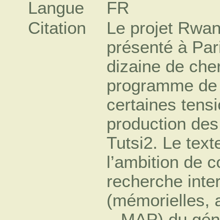
Langue
FR
Citation
Le projet RwandaMAP a été officiellement présenté à Paris le 20avril 20181. Une dizaine de chercheurs proposaient un programme de recherche visant à surmonter certaines tensions dans les modalités de production des savoirs sur le génocide des Tutsi2. Le texte de présentation affirmait l’ambition de constituer « un réseau de recherche international sur les traces (mémorielles, archivistiques et patrimoniales – MAP) du génocide des Tutsi » afin de susciter « des dynamiques collectives profondes et durables d’enrichissement des savoirs3 ». Suivant l’inspiration de plusieurs projets collaboratifs jugés précieux par les fondateurs, il s’agissait d’œuvrer à la constitution d’un espace de débats, de recherche et de collaboration entre chercheurs internationaux attentifs aux traces du génocide, entendues ici au sens de signes, d’empreintes, de marques, de vestiges du génocide, identifiables, aujourd’hui comme hier, au Rwanda et dans les pays étrangers. Où en est le projet après près de cinq années de discussions, de réflexions et de travaux ? Quelles sont les dynamiques enclenchées et les outils proposés à la communauté des chercheurs ? Quels questionnements nouveaux pose la première phase de développement de RwandaMAP ? En tant que cofondateur du projet4, il m’importe ici de restituer les objectifs et la philosophie du projet, de donner un aperçu des réalisations déjà concrétisées et de livrer quelques éléments sur les questions de recherche que l’équipe du projet souhaite approfondir à court et moyen terme5. Vers une production collective, internationale et interdisciplinaire des savoirs ?Les chercheurs qui coordonnent le projet sont originaires de cinq pays différents (Afrique du Sud, Belgique, France, Grande-Bretagne, Rwanda). Leur rencontre est le fruit de différents moments d’échanges scientifiques qui ont fait émerger certaines difficultés partagées en partie à l’origine du projet6. Ils ont des positionnements variés en termes disciplinaires, thématiques ou méthodologiques et mobilisent des langues, des historiographies, des pratiques de recherche diversifiées7. Ils ont pour point commun leur expérience du terrain rwandais ainsi qu’un intérêt partagé pour les dimensions patrimoniales, archivistiques et mémorielles des études sur le génocide. Leurs recherches les ont conduits à réfléchir à la diversité des matériaux qu’ils mobilisent, qu’il s’agisse de la matière archivistique (archives audiovisuelles, archives diplomatiques, archives judiciaires, collections de presse écrite, etc.), de lieux et d’objets (corps, lieux de mémoire, objets, etc.), ou de l’étude de récits de diverses natures (récits de rescapés ou de génocidaires, récits littéraires, récits journalistiques et militants).La recherche face au terrain rwandais. Engager des recherches universitaires sur le génocide des Tutsi est un projet risqué: le quotidien du chercheur se trouve irrémédiablement lié au souvenir de l’extermination d’un million de Rwandais ainsi qu’aux attentes, espoirs et revendications des rescapés du génocide et des familles des victimes. La plume est lourde, la voix hésitante, la portée du travail de recherche bien dérisoire au regard de l’ampleur du génocide que le chercheur a la prétention d’éclairer. S’ajoute à ces défis le poids d’une demande institutionnelle et sociale forte. Le chercheur est sommé de répondre aux exigences des justices nationales et internationales qui contribuent à enrichir les matériaux des chercheurs8, mais dont les logiques de détermination des faits sont p