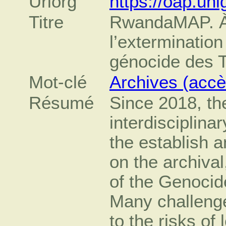
Urlorg
https://oap.uni
Titre
RwandaMAP. À 
l’extermination 
génocide des T
Mot-clé
Archives (accè
Résumé
Since 2018, the
interdisciplin
the establish a
on the archiva
of the Genocid
Many challenge
to the risks of