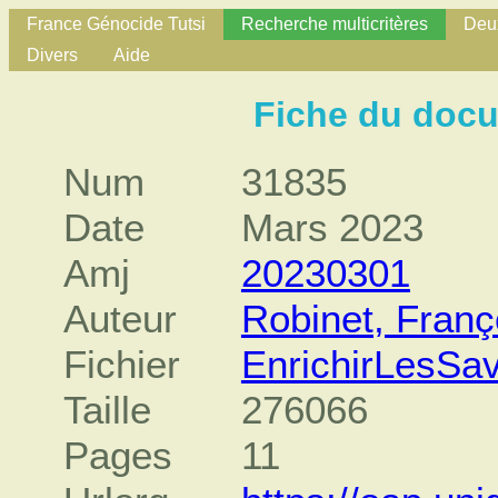
France Génocide Tutsi
Recherche multicritères
Deux
Divers
Aide
Fiche du doc
Num
31835
Date
Mars 2023
Amj
20230301
Auteur
Robinet, Franç
Fichier
EnrichirLesSa
Taille
276066
Pages
11