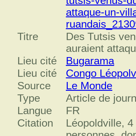
tutsis-venus-du
attaque-un-vill
ruandais_2130
Titre
Des Tutsis ven
auraient attaqu
Lieu cité
Bugarama
Lieu cité
Congo Léopolvi
Source
Le Monde
Type
Article de jour
Langue
FR
Citation
Léopoldville, 4 
personnes, don