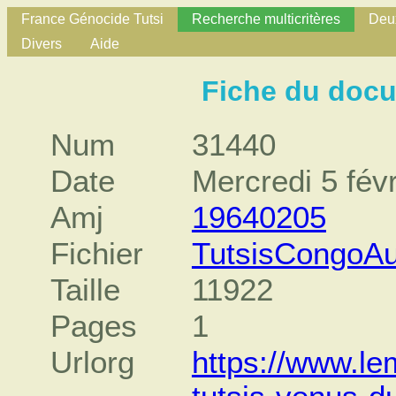
France Génocide Tutsi
Recherche multicritères
Deux
Divers
Aide
Fiche du doc
Num
31440
Date
Mercredi 5 fév
Amj
19640205
Fichier
TutsisCongoAu
Taille
11922
Pages
1
Urlorg
https://www.le