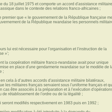
e du 18 juillet 1975 et comporte un accord d'assistance militair
classique dans le contexte des relations franco-africaines ;
icle premier que « le gouvernement de la République française m
ouvernement de la République rwandaise les personnels militair
urs lui est nécessaire pour l'organisation et l'instruction de la
e »';
ent la coopération militaire franco-rwandaise avait pour unique
la mise en place d'une gendarmerie rwandaise sur le modèle de I
e ;
en cela à d’autres accords d'assistance militaire bilatéraux,
ue les militaires français servaient sous l'uniforme français et qu
 cas être associés à la préparation et à l'exécution d'opération
 de rétablissement de l'ordre ou de la légalité ;
i seront modifiés respectivement en 1983 puis en 1992 ;
mière modification à été introduite à la demande du