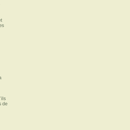
e
et
es
a
'ils
s de