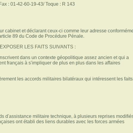
Fax : 01-42-60-19-43/ Toque : R 143
eur cabinet et déclarant ceux-ci comme leur adresse conformém
'article 89 du Code de Procédure Pénale.
EXPOSER LES FAITS SUIVANTS :
inscrivent dans un contexte géopolitique assez ancien et qui a
 français à s'impliquer de plus en plus dans les affaires
èrement les accords militaires bilatéraux qui intéressent les faits
s d'assistance militaire technique, à plusieurs reprises modifié
nçaises ont établi des liens durables avec les forces armées