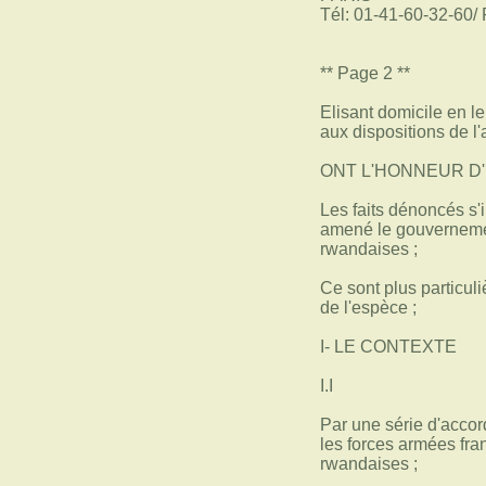
Tél: 01-41-60-32-60/ 
** Page 2 **
Elisant domicile en l
aux dispositions de l
ONT L'HONNEUR D'
Les faits dénoncés s'
amené le gouvernement
rwandaises ;
Ce sont plus particuli
de l'espèce ;
I- LE CONTEXTE
I.I
Par une série d'accord
les forces armées fra
rwandaises ;