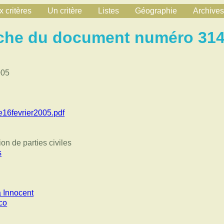
 critères
Un critère
Listes
Géographie
Archives
che du document numéro 31
005
16fevrier2005.pdf
ion de parties civiles
s
 Innocent
co