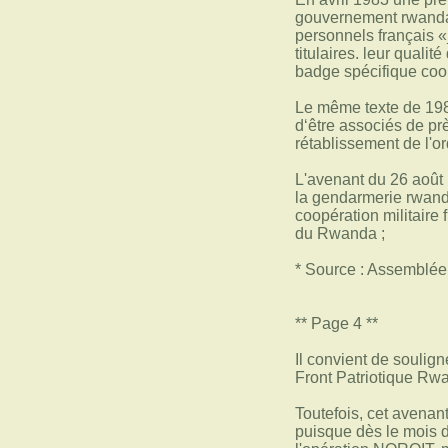
gouvernement rwandai
personnels français «
titulaires. leur quali
badge spécifique coop
Le même texte de 1983
d‘être associés de pr
rétablissement de l'or
L'avenant du 26 août 
la gendarmerie rwand
coopération militaire
du Rwanda ;
* Source : Assemblée 
** Page 4 **
Il convient de soulig
Front Patriotique Rwa
Toutefois, cet avenant
puisque dès le mois d