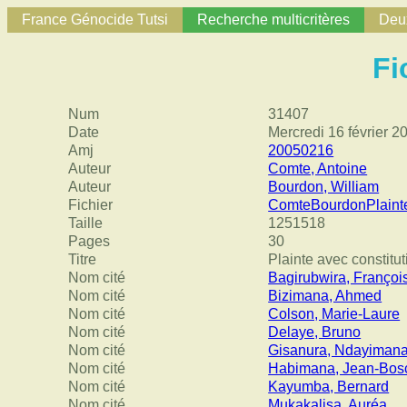
France Génocide Tutsi
Recherche multicritères
Deux
Fi
Num
31407
Date
Mercredi 16 février 2
Amj
20050216
Auteur
Comte, Antoine
Auteur
Bourdon, William
Fichier
ComteBourdonPlainte
Taille
1251518
Pages
30
Titre
Plainte avec constitut
Nom cité
Bagirubwira, Françoi
Nom cité
Bizimana, Ahmed
Nom cité
Colson, Marie-Laure
Nom cité
Delaye, Bruno
Nom cité
Gisanura, Ndayimana
Nom cité
Habimana, Jean-Bos
Nom cité
Kayumba, Bernard
Nom cité
Mukakalisa, Auréa