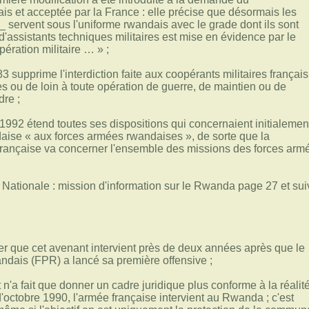
s et acceptée par la France : elle précise que désormais les
_ servent sous l'uniforme rwandais avec le grade dont ils sont
té d'assistants techniques militaires est mise en évidence par le
ération militaire … » ;
 supprime l'interdiction faite aux coopérants militaires français
ès ou de loin à toute opération de guerre, de maintien ou de
dre ;
1992 étend toutes ses dispositions qui concernaient initialemen
aise « aux forces armées rwandaises », de sorte que la
 française va concerner l'ensemble des missions des forces arm
Nationale : mission d'information sur le Rwanda page 27 et su
ner que cet avenant intervient près de deux années après que le
ndais (FPR) a lancé sa première offensive ;
 n'a fait que donner un cadre juridique plus conforme à la réalité
'octobre 1990, l'armée française intervient au Rwanda ; c'est