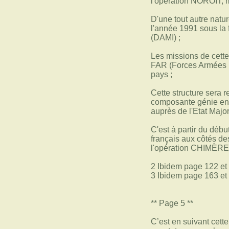
l'opération NOROIT, m
D'une tout autre natu
l'année 1991 sous la 
(DAMI) ;
Les missions de cette 
FAR (Forces Armées R
pays ;
Cette structure sera 
composante génie en 1
auprès de l'Etat Majo
C'est à partir du déb
français aux côtés de
l'opération CHIMÈRE q
2 Ibidem page 122 et 
3 Ibidem page 163 et
** Page 5 **
C’est en suivant cett