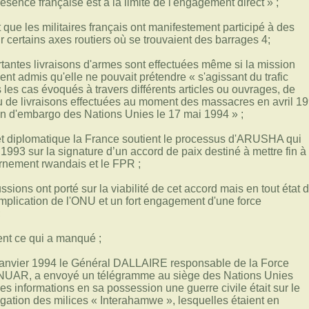
ésence française est à la limite de l'engagement direct » ;
t que les militaires français ont manifestement participé à des
ur certains axes routiers où se trouvaient des barrages 4;
tantes livraisons d'armes sont effectuées même si la mission
ent admis qu'elle ne pouvait prétendre « s'agissant du trafic
 les cas évoqués à travers différents articles ou ouvrages, de
u de livraisons effectuées au moment des massacres en avril 1
on d'embargo des Nations Unies le 17 mai 1994 » ;
 et diplomatique la France soutient le processus d'ARUSHA qui
1993 sur la signature d’un accord de paix destiné à mettre fin à 
ernement rwandais et le FPR ;
ions ont porté sur la viabilité de cet accord mais en tout état 
'implication de l'ONU et un fort engagement d'une force
;
ent ce qui a manqué ;
1 janvier 1994 le Général DALLAIRE responsable de la Force
MINUAR, a envoyé un télégramme au siège des Nations Unies
es informations en sa possession une guerre civile était sur le
stigation des milices « Interahamwe », lesquelles étaient en