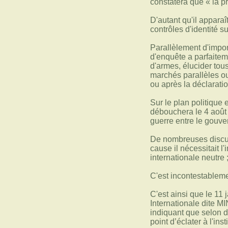
constatera que « la pr
D'autant qu'il apparaî
contrôles d'identité s
Parallèlement d'impor
d'enquête a parfaitem
d'armes, élucider tous
marchés parallèles o
ou après la déclarati
Sur le plan politique
débouchera le 4 août 
guerre entre le gouv
De nombreuses discuss
cause il nécessitait l
internationale neutre 
C'est incontestablem
C'est ainsi que le 1
Internationale dite 
indiquant que selon d
point d’éclater à l'in