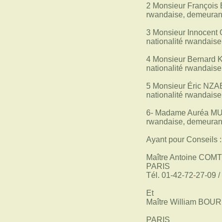
2 Monsieur François
rwandaise, demeura
3 Monsieur Innocent 
nationalité rwandais
4 Monsieur Bernard 
nationalité rwandais
5 Monsieur Éric NZA
nationalité rwandais
6- Madame Auréa MU
rwandaise, demeura
Ayant pour Conseils :
Maître Antoine COMTE,
PARIS
Tél. 01-42-72-27-09 /
Et
Maître William BOURD
PARIS