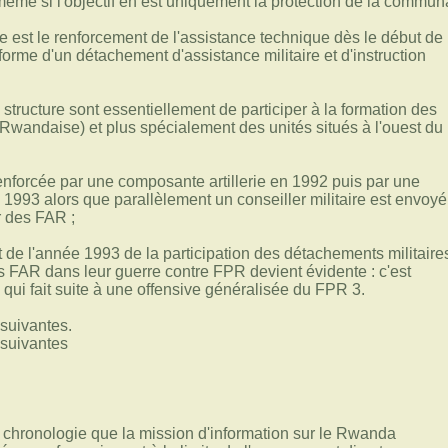
ême si l'objectif en est uniquement la protection de la communa
re est le renforcement de l'assistance technique dès le début de
forme d'un détachement d'assistance militaire et d'instruction
structure sont essentiellement de participer à la formation des
wandaise) et plus spécialement des unités situés à l'ouest du
renforcée par une composante artillerie en 1992 puis par une
993 alors que parallèlement un conseiller militaire est envoyé
r des FAR ;
ut de l'année 1993 de la participation des détachements militaire
s FAR dans leur guerre contre FPR devient évidente : c'est
ui fait suite à une offensive généralisée du FPR 3.
suivantes.
 suivantes
e chronologie que la mission d'information sur le Rwanda