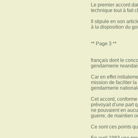
Le premier accord dat
technique tout à fait 
Il stipule en son art
à la disposition du g
** Page 3 **
français dont le conco
gendarmerie rwandais
Car en effet initialem
mission de faciliter 
gendarmerie national
Cet accord, conforme 
prévoyait d'une part q
ne pouvaient en aucun
guerre, de maintien ou
Ce sont ces points qu
En avril 1983 une pre