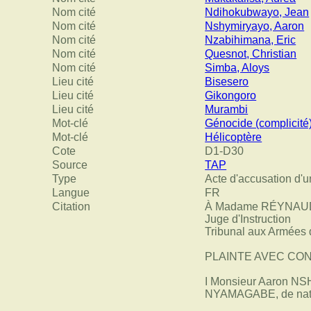
Nom cité
Ndihokubwayo, Jean
Nom cité
Nshymiryayo, Aaron
Nom cité
Nzabihimana, Eric
Nom cité
Quesnot, Christian
Nom cité
Simba, Aloys
Lieu cité
Bisesero
Lieu cité
Gikongoro
Lieu cité
Murambi
Mot-clé
Génocide (complicité
Mot-clé
Hélicoptère
Cote
D1-D30
Source
TAP
Type
Acte d'accusation d'u
Langue
FR
Citation
À Madame RÉYNAU
Juge d'Instruction
Tribunal aux Armées
PLAINTE AVEC CON
I Monsieur Aaron N
NYAMAGABE, de nati