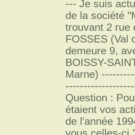
--- Je suis ac
de la société 
trouvant 2 ru
FOSSES (Val d
demeure 9, ave
BOISSY-SAINT
Marne) -----------
-------------------
Question : Pou
étaient vos act
de l'année 199
vous celles-ci ? 