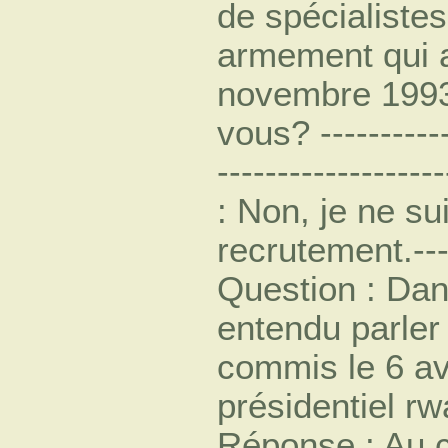
de spécialiste
armement qui a
novembre 1993;
vous? ------------
-----------------
: Non, je ne s
recrutement.----
Question : Dan
entendu parler 
commis le 6 avr
présidentiel rwa
Réponse : Au c