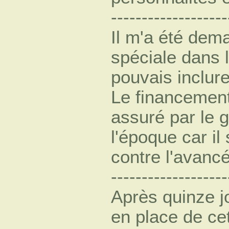
-------------------
Il m'a été dem
spéciale dans l
pouvais inclur
Le financement
assuré par le
l'époque car il 
contre l'avancée
-------------------
Après quinze j
en place de cett