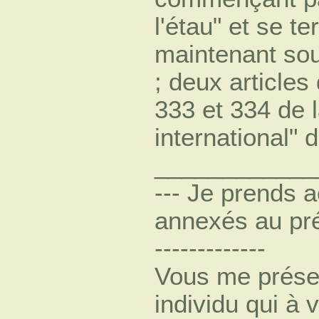
l'étau" et se te
maintenant sou
; deux article
333 et 334 de l
international" d
____________
--- Je prends 
annexés au prés
-------------
Vous me présen
individu qui à 