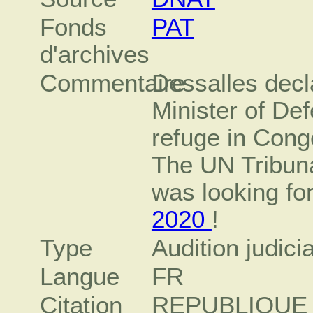
Fonds
PAT
d'archives
Commentaire
Dessalles decla
Minister of De
refuge in Cong
The UN Tribun
was looking for 
2020
!
Type
Audition judicia
Langue
FR
Citation
REPUBLIQUE