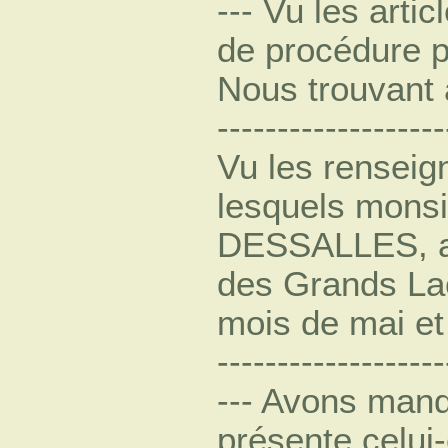
--- Vu les arti
de procédure pé
Nous trouvant au
-------------------
Vu les renseig
lesquels mons
DESSALLES, au
des Grands Lac
mois de mai et j
-------------------
--- Avons mand
présente celui-