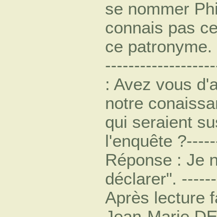
se nommer Phi
connais pas ce
ce patronyme. ---
------------------
: Avez vous d'
notre conaiss
qui seraient su
l'enquête ?-------
Réponse : Je n'
déclarer". -------
Après lecture 
Jean-Marie D