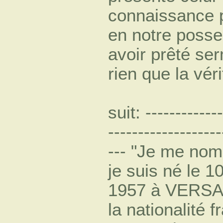
connaissance pr
en notre posse
avoir prêté ser
rien que la vé
suit: -------------
-------------------
--- "Je me n
je suis né le 
1957 à VERSAI
la nationalité f