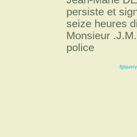
persiste et sig
seize heures dix.
Monsieur .J.M
police
fgtquery