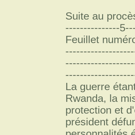
Suite au procè
---------------5--
Feuillet numéro 
-------------------
-------------------
-------------------
La guerre étan
Rwanda, la miss
protection et 
président défun
personnalités é