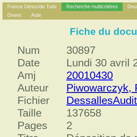
France Génocide Tutsi
Recherche multicritères
Deux
Divers
Aide
Fiche du doc
Num
30897
Date
Lundi 30 avril
Amj
20010430
Auteur
Piwowarczyk, 
Fichier
DessallesAudit
Taille
137658
Pages
2