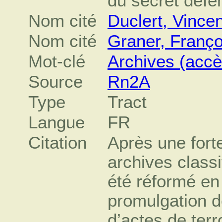
du secret défe
Nom cité
Duclert, Vincen
Nom cité
Graner, Franço
Mot-clé
Archives (accè
Source
Rn2A
Type
Tract
Langue
FR
Citation
Après une forte
archives classi
été réformé en
promulgation d
d’actes de ter