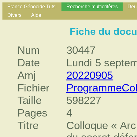
France Génocide Tutsi
Recherche multicritères
Deux
Divers
Aide
Fiche du doc
Num
30447
Date
Lundi 5 septe
Amj
20220905
Fichier
ProgrammeCol
Taille
598227
Pages
4
Titre
Colloque « Arc