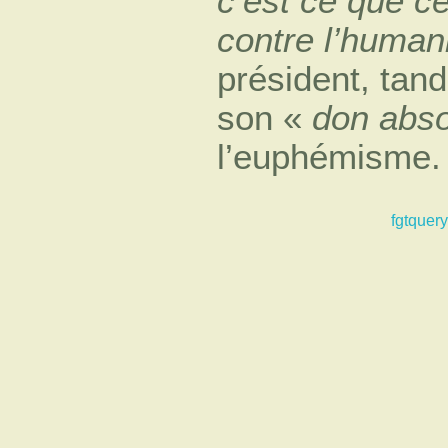
c’est ce que c
contre l’human
président, tan
son «
don abso
l’euphémisme.
fgtquery