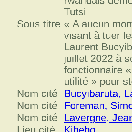
rwandais démen
Tutsi
Sous titre
« A aucun mome
visant à tuer l
Laurent Bucyib
juillet 2022 à
fonctionnaire 
utilité » pour 
Nom cité
Bucyibaruta, L
Nom cité
Foreman, Sim
Nom cité
Lavergne, Jea
Lieu cité
Kibeho