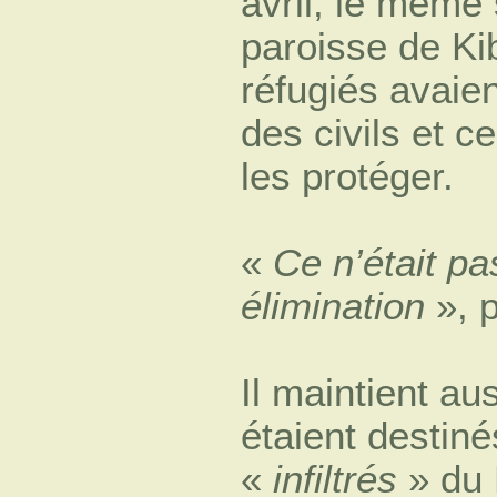
avril, le même 
paroisse de Ki
réfugiés avaien
des civils et 
les protéger.
«
Ce n’était pas
élimination
», p
Il maintient au
étaient destiné
«
infiltrés
» du 