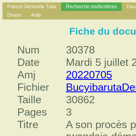
France Génocide Tutsi
Recherche multicritères
Deux
Divers
Aide
Fiche du doc
Num
30378
Date
Mardi 5 juillet
Amj
20220705
Fichier
BucyibarutaD
Taille
30862
Pages
3
Titre
A son procès p