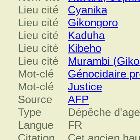
Lieu cité
Cyanika
Lieu cité
Gikongoro
Lieu cité
Kaduha
Lieu cité
Kibeho
Lieu cité
Murambi (Giko
Mot-clé
Génocidaire p
Mot-clé
Justice
Source
AFP
Type
Dépêche d'ag
Langue
FR
Citation
Cet ancien hau