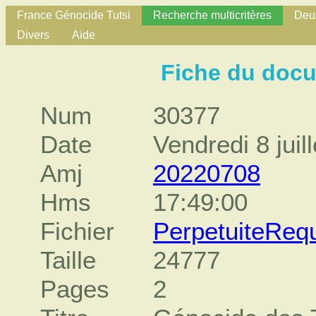
France Génocide Tutsi
Recherche multicritères
Deux
Divers
Aide
Fiche du doc
Num
30377
Date
Vendredi 8 juil
Amj
20220708
Hms
17:49:00
Fichier
PerpetuiteReq
Taille
24777
Pages
2