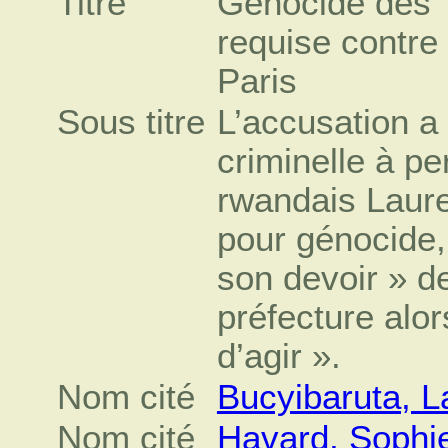
Titre
Génocide des Tu
requise contre
Paris
Sous titre
L’accusation a 
criminelle à pe
rwandais Laure
pour génocide, e
son devoir » de
préfecture alor
d’agir ».
Nom cité
Bucyibaruta, L
Nom cité
Havard, Sophi