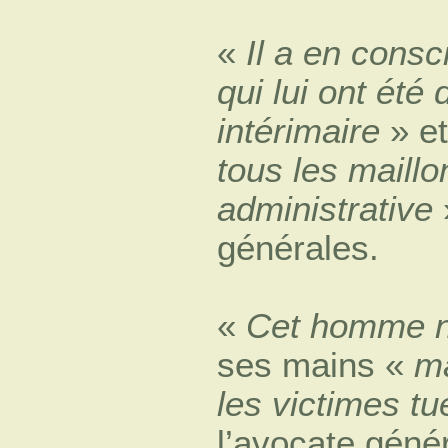
«
Il a en consc
qui lui ont ét
intérimaire
» et
tous les maillo
administrative
»
générales.
«
Cet homme n
ses mains «
ma
les victimes t
l’avocate géné