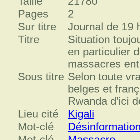
Taille
21780
Pages
2
Sur titre
Journal de 19 
Titre
Situation touj
en particulier 
massacres entr
Sous titre
Selon toute vra
belges et franç
Rwanda d'ici de
Lieu cité
Kigali
Mot-clé
Désinformatio
Mot-clé
Massacre