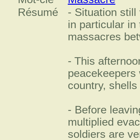
Résumé
- Situation sti
in particular in
massacres bet
- This afternoo
peacekeepers w
country, shells 
- Before leavi
multiplied eva
soldiers are v