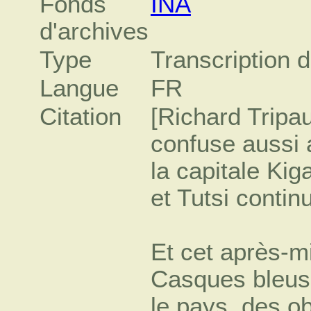
Fonds
INA
d'archives
Type
Transcription d
Langue
FR
Citation
[Richard Tripaul
confuse aussi 
la capitale Ki
et Tutsi contin
Et cet après-mi
Casques bleus 
le pays, des o