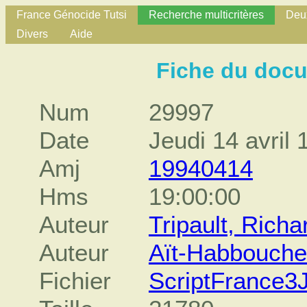
France Génocide Tutsi
Recherche multicritères
Deux
Divers
Aide
Fiche du doc
Num
29997
Date
Jeudi 14 avril 
Amj
19940414
Hms
19:00:00
Auteur
Tripault, Richa
Auteur
Aït-Habbouche
Fichier
ScriptFrance3