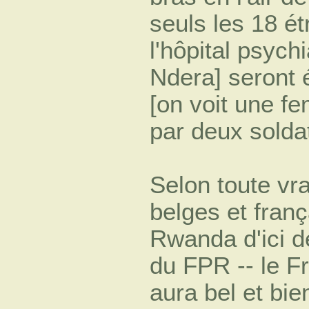
seuls les 18 ét
l'hôpital psychi
Ndera] seront 
[on voit une f
par deux solda
Selon toute vra
belges et franç
Rwanda d'ici de
du FPR -- le F
aura bel et bie