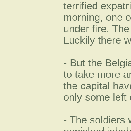
terrified expatr
morning, one o
under fire. Th
Luckily there w
- But the Belgi
to take more an
the capital hav
only some left 
- The soldiers 