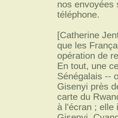
nos envoyées s
téléphone.
[Catherine Jent
que les Françai
opération de r
En tout, une c
Sénégalais -- 
Gisenyi près de
carte du Rwanda
à l'écran ; ell
Gisenyi, Cyangu