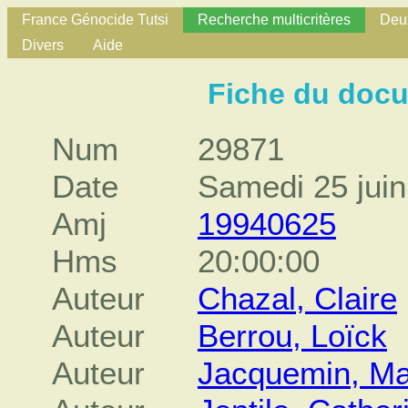
France Génocide Tutsi
Recherche multicritères
Deux
Divers
Aide
Fiche du doc
Num
29871
Date
Samedi 25 jui
Amj
19940625
Hms
20:00:00
Auteur
Chazal, Claire
Auteur
Berrou, Loïck
Auteur
Jacquemin, Ma