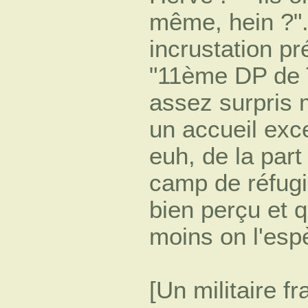
même, hein ?".
incrustation pr
"11ème DP de To
assez surpris
un accueil exc
euh, de la part
camp de réfugi
bien perçu et q
moins on l'espè
[Un militaire f