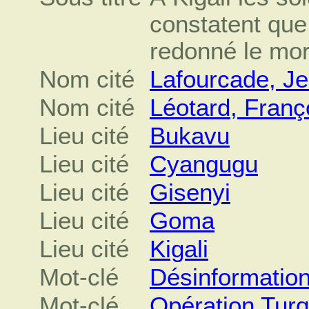
constatent que
redonné le mor
Nom cité
Lafourcade, J
Nom cité
Léotard, Franç
Lieu cité
Bukavu
Lieu cité
Cyangugu
Lieu cité
Gisenyi
Lieu cité
Goma
Lieu cité
Kigali
Mot-clé
Désinformatio
Mot-clé
Opération Tur