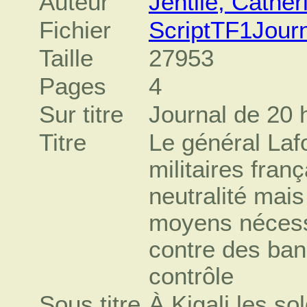
Auteur
Jentile, Cather
Fichier
ScriptTF1Jour
Taille
27953
Pages
4
Sur titre
Journal de 20 
Titre
Le général Laf
militaires fran
neutralité mais 
moyens nécessa
contre des ban
contrôle
Sous titre
À Kigali les so