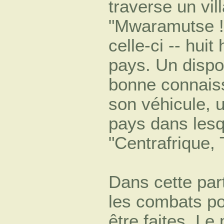
traverse un vill
"Mwaramutse !"
celle-ci -- hui
pays. Un dispos
bonne connaiss
son véhicule, 
pays dans lesqu
"Centrafrique, 
Dans cette pa
les combats pou
être faites. Le