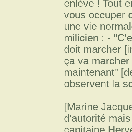
enlève ! Tout e
vous occuper d
une vie normal
milicien : - "
doit marcher [in
ça va marcher 
maintenant" [d
observent la s
[Marine Jacqu
d'autorité mais
capitaine Herv