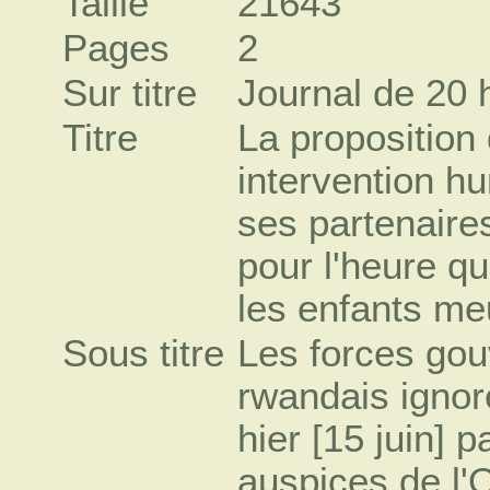
Taille
21643
Pages
2
Sur titre
Journal de 20 
Titre
La proposition
intervention hu
ses partenaire
pour l'heure q
les enfants m
Sous titre
Les forces gou
rwandais ignor
hier [15 juin] 
auspices de l'O