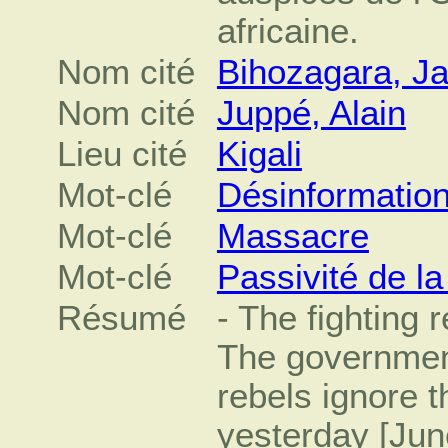
africaine.
Nom cité
Bihozagara, J
Nom cité
Juppé, Alain
Lieu cité
Kigali
Mot-clé
Désinformatio
Mot-clé
Massacre
Mot-clé
Passivité de l
Résumé
- The fighting 
The governmen
rebels ignore 
yesterday [June