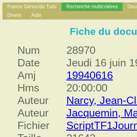
France Génocide Tutsi
Recherche multicritères
Deux
Divers
Aide
Fiche du doc
Num
28970
Date
Jeudi 16 juin 
Amj
19940616
Hms
20:00:00
Auteur
Narcy, Jean-C
Auteur
Jacquemin, Ma
Fichier
ScriptTF1Jour