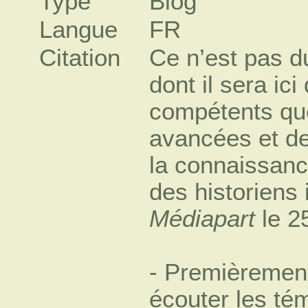
Type
Blog
Langue
FR
Citation
Ce n’est pas d
dont il sera ici
compétents que
avancées et d
la connaissanc
des historiens
Médiapart
le 2
- Premièrement
écouter les té