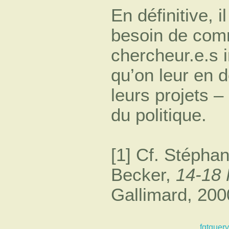
En définitive, i
besoin de comm
chercheur.e.s 
qu’on leur en 
leurs projets 
du politique.
[1] Cf. Stépha
Becker,
14-18 
Gallimard, 2000
fgtquery