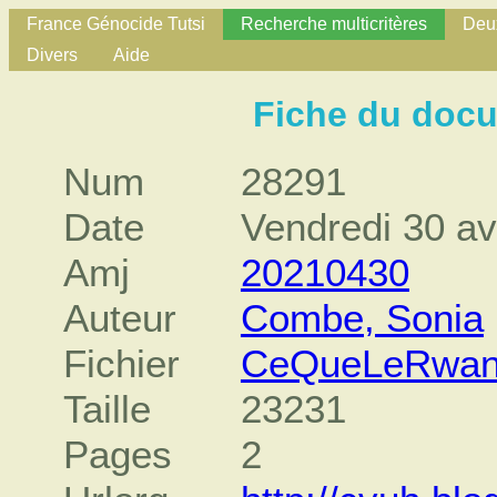
France Génocide Tutsi
Recherche multicritères
Deux
Divers
Aide
Fiche du doc
Num
28291
Date
Vendredi 30 av
Amj
20210430
Auteur
Combe, Sonia
Fichier
CeQueLeRwand
Taille
23231
Pages
2