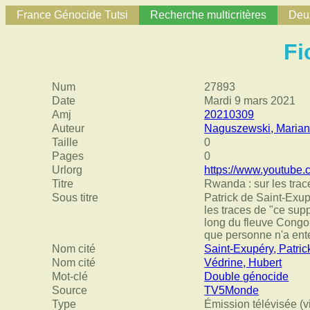
France Génocide Tutsi
Recherche multicritères
Deux
Fi
Num
27893
Date
Mardi 9 mars 2021
Amj
20210309
Auteur
Naguszewski, Maria
Taille
0
Pages
0
Urlorg
https://www.youtube
Titre
Rwanda : sur les trac
Sous titre
Patrick de Saint-Exup
les traces de "ce sup
long du fleuve Congo.
que personne n'a ent
Nom cité
Saint-Exupéry, Patric
Nom cité
Védrine, Hubert
Mot-clé
Double génocide
Source
TV5Monde
Type
Émission télévisée (v