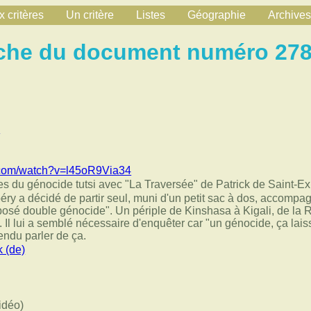
 critères
Un critère
Listes
Géographie
Archives
che du document numéro 27
n
.com/watch?v=l45oR9Via34
es du génocide tutsi avec "La Traversée" de Patrick de Saint-E
éry a décidé de partir seul, muni d'un petit sac à dos, accompa
posé double génocide". Un périple de Kinshasa à Kigali, de la R
 Il lui a semblé nécessaire d'enquêter car "un génocide, ça lais
endu parler de ça.
k (de)
idéo)