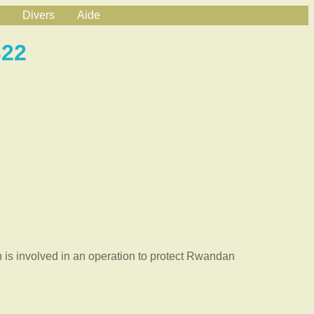
Divers
Aide
322
 is involved in an operation to protect Rwandan