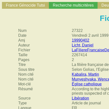
France Génocide Tutsi
Recherche multicritères
Deux
Fi
Num
27322
Date
Vendredi 2 avril 1999
Amj
19990402
Auteur
Licht, Daniel
Fichier
LaFiliereFrancaiseD
Taille
2267414
Pages
2
Titre
La filière française d
Sous titre
Selon Golias, l'Egli
Nom cité
Kabalira, Martin
Nom cité
Munyeshyaka, Wence
Mot-clé
Église catholique
Résumé
According to the high
priests suspected of 
Source
Libération
Type
Article de journal
Langue
FR