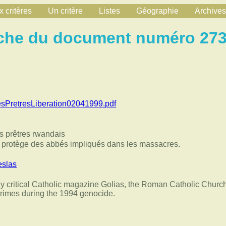
 critères
Un critère
Listes
Géographie
Archives
che du document numéro 27
esPretresLiberation02041999.pdf
es prêtres rwandais
se protège des abbés impliqués dans les massacres.
slas
ly critical Catholic magazine Golias, the Roman Catholic Church
crimes during the 1994 genocide.