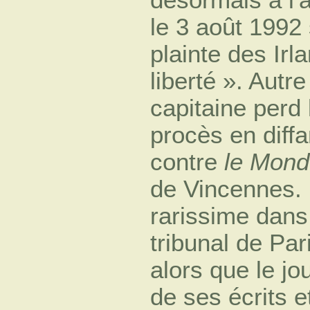
désormais à l'
le 3 août 1992
plainte des Irl
liberté ». Autre
capitaine perd
procès en diff
contre
le Mon
de Vincennes. 
rarissime dans
tribunal de Par
alors que le jo
de ses écrits e