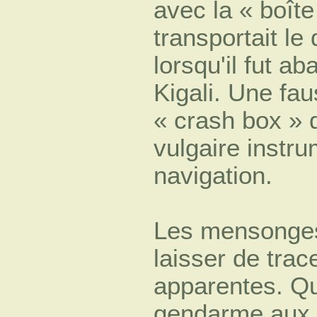
avec la « boîte
transportait le 
lorsqu'il fut ab
Kigali. Une fa
« crash box » q
vulgaire instr
navigation.
Les mensonges
laisser de trac
apparentes. Qu
gendarme aux 