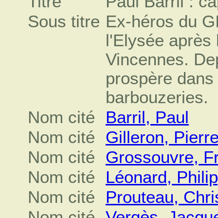
Titre
Paul Barril : c
Sous titre
Ex-héros du GIG
l'Elysée après 
Vincennes. De
prospère dans l
barbouzeries.
Nom cité
Barril, Paul
Nom cité
Gilleron, Pierr
Nom cité
Grossouvre, Fr
Nom cité
Léonard, Phili
Nom cité
Prouteau, Chri
Nom cité
Vergès, Jacqu