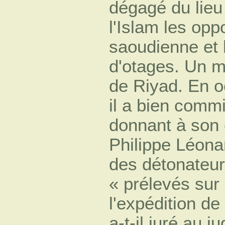
dégagé du lieu
l'Islam les opp
saoudienne et l
d'otages. Un m
de Riyad. En o
il a bien comm
donnant à son 
Philippe Léonar
des détonateu
« prélevés sur
l'expédition d
a-t-il juré au j