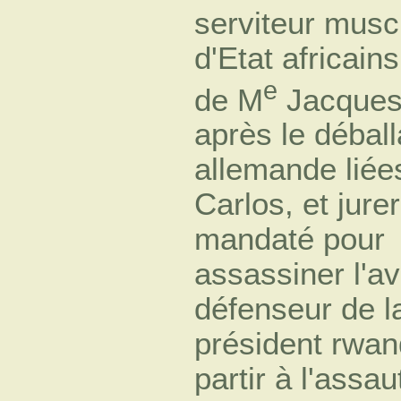
serviteur musc
d'Etat africain
e
de M
Jacques
après le déball
allemande liée
Carlos, et jure
mandaté pour
assassiner l'a
défenseur de l
président rwa
partir à l'assa