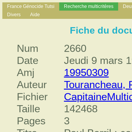
France Génocide Tutsi
Recherche multicritères
Deux
Divers
Aide
Fiche du doc
Num
2660
Date
Jeudi 9 mars 
Amj
19950309
Auteur
Tourancheau, P
Fichier
CapitaineMulti
Taille
142468
Pages
3