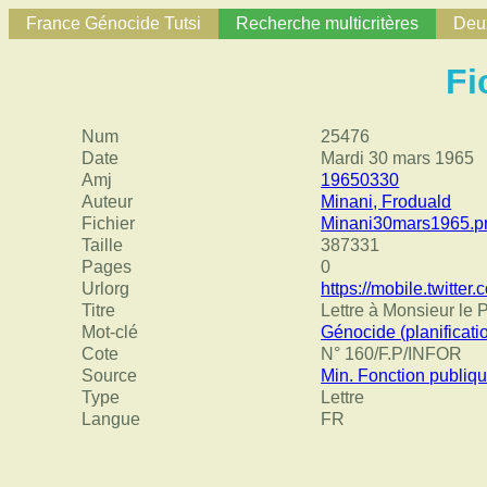
France Génocide Tutsi
Recherche multicritères
Deux
Fi
Num
25476
Date
Mardi 30 mars 1965
Amj
19650330
Auteur
Minani, Froduald
Fichier
Minani30mars1965.p
Taille
387331
Pages
0
Urlorg
https://mobile.twit
Titre
Lettre à Monsieur le 
Mot-clé
Génocide (planificati
Cote
N° 160/F.P/INFOR
Source
Min. Fonction publiqu
Type
Lettre
Langue
FR