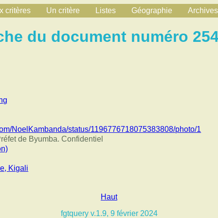
 critères
Un critère
Listes
Géographie
Archives
che du document numéro 25
ng
ter.com/NoelKambanda/status/1196776718075383808/photo/1
Préfet de Byumba. Confidentiel
on)
e, Kigali
Haut
fgtquery v.1.9, 9 février 2024