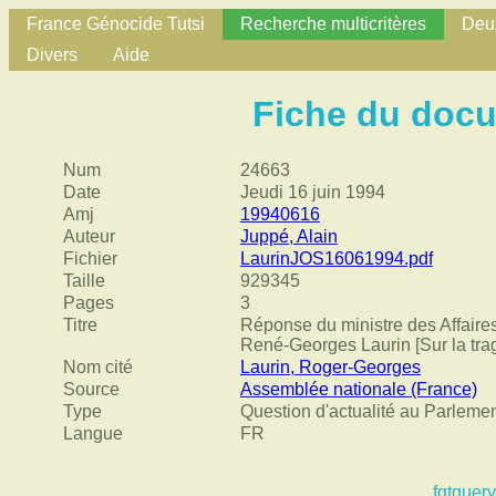
France Génocide Tutsi
Recherche multicritères
Deux
Divers
Aide
Fiche du doc
Num
24663
Date
Jeudi 16 juin 1994
Amj
19940616
Auteur
Juppé, Alain
Fichier
LaurinJOS16061994.pdf
Taille
929345
Pages
3
Titre
Réponse du ministre des Affaire
René-Georges Laurin [Sur la tr
Nom cité
Laurin, Roger-Georges
Source
Assemblée nationale (France)
Type
Question d'actualité au Parleme
Langue
FR
fgtquery