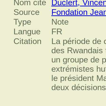
Nom cité
Duclert, Vincen
Source
Fondation Jea
Type
Note
Langue
FR
Citation
La période de
des Rwandais t
un groupe de po
extrémistes hu
le président M
deux décisions