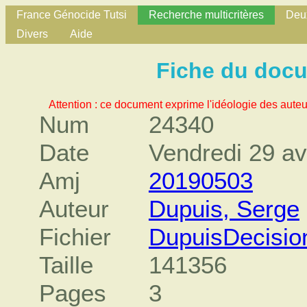
France Génocide Tutsi
Recherche multicritères
Deux
Divers
Aide
Fiche du doc
Attention : ce document exprime l'idéologie des auteu
Num
24340
Date
Vendredi 29 av
Amj
20190503
Auteur
Dupuis, Serge
Fichier
DupuisDecisio
Taille
141356
Pages
3