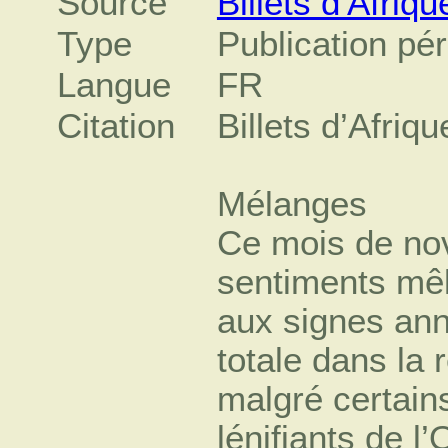
Source
Billets d'Afriqu
Type
Publication pé
Langue
FR
Citation
Billets d’Afr
Mélanges
Ce mois de no
sentiments mêl
aux signes ann
totale dans la
malgré certain
lénifiants de l