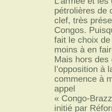
L’armée et les
pétrolières de 
clef, très pré
Congos. Puisqu
fait le choix d
moins à en fair
Mais hors des 
l’opposition à 
commence à ma
appel
« Congo-Brazzav
initié par Réf