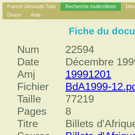
France Génocide Tutsi
Recherche multicritères
Deux
Divers
Aide
Fiche du doc
Num
22594
Date
Décembre 199
Amj
19991201
Fichier
BdA1999-12.p
Taille
77219
Pages
8
Titre
Billets d'Afriq