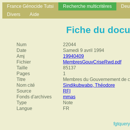
France Génocide Tutsi
Recherche multicritères
Deux
Divers
Aide
Fiche du doc
Num
22044
Date
Samedi 9 avril 1994
Amj
19940409
Fichier
MembresGouvCriseRwd.pdf
Taille
85137
Pages
1
Titre
Membres du Gouvernement de c
Nom cité
Sindikubwabo, Théodore
Source
RFI
Fonds d'archives
mmas
Type
Note
Langue
FR
fgtquery