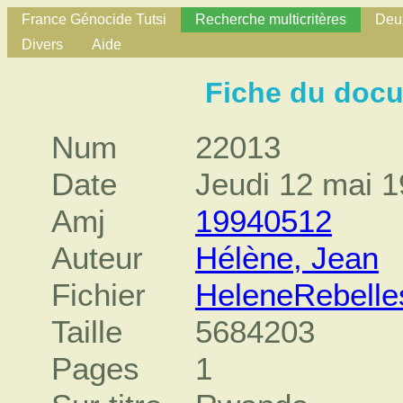
France Génocide Tutsi
Recherche multicritères
Deux
Divers
Aide
Fiche du doc
Num
22013
Date
Jeudi 12 mai 
Amj
19940512
Auteur
Hélène, Jean
Fichier
HeleneRebell
Taille
5684203
Pages
1