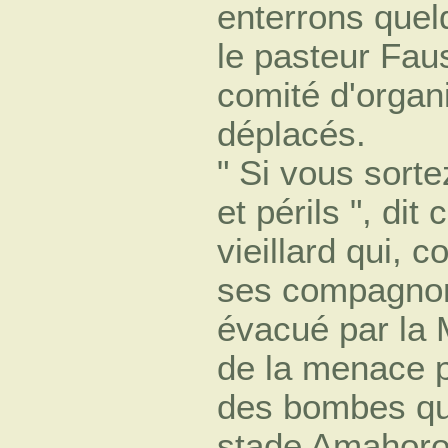
enterrons quelq
le pasteur Fau
comité d'organ
déplacés.
" Si vous sort
et périls ", dit 
vieillard qui,
ses compagnons
évacué par la M
de la menace 
des bombes qui
stade Amahoro