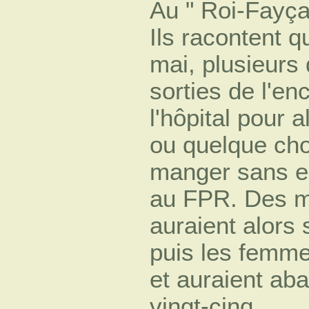
Au " Roi-Fayçal
Ils racontent q
mai, plusieurs
sorties de l'en
l'hôpital pour a
ou quelque ch
manger sans en
au FPR. Des m
auraient alors 
puis les femm
et auraient ab
vingt-cinq.