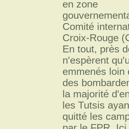
en zone
gouvernemental
Comité internat
Croix-Rouge (
En tout, près 
n'espèrent qu'
emmenés loin d
des bombarde
la majorité d'e
les Tutsis ayan
quitté les camp
par le FPR. Ic