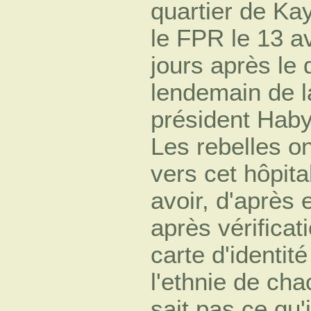
quartier de Kayc
le FPR le 13 avr
jours après le 
lendemain de l
président Hab
Les rebelles on
vers cet hôpita
avoir, d'après 
après vérificat
carte d'identit
l'ethnie de cha
sait pas ce qu'