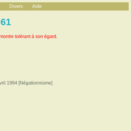
Divers
Aide
961
montre tolérant à son égard.
avril 1994 [Négationnisme]