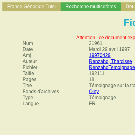
France Génocide Tutsi
Recherche multicritères
Deux
Fi
Attention : ce document exp
Num
21961
Date
Mardi 29 avril 1997
Amj
19970429
Auteur
Renzaho, Tharcisse
Fichier
RenzahoTemoignageO
Taille
192111
Pages
18
Titre
Témoignage sur la tra
Fonds d'archives
Olny
Type
Témoignage
Langue
FR