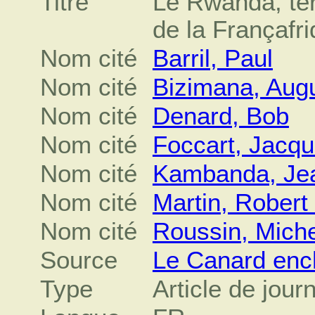
Titre
Le Rwanda, te
de la Françafr
Nom cité
Barril, Paul
Nom cité
Bizimana, Augu
Nom cité
Denard, Bob
Nom cité
Foccart, Jacq
Nom cité
Kambanda, Je
Nom cité
Martin, Robert
Nom cité
Roussin, Miche
Source
Le Canard enc
Type
Article de jour