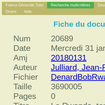
France Génocide Tutsi
Recherche multicritères
Deux
Divers
Aide
Fiche du doc
Num
20689
Date
Mercredi 31 ja
Amj
20180131
Auteur
Julliard, Jean-
Fichier
DenardBobRwa
Taille
3690005
Pages
0