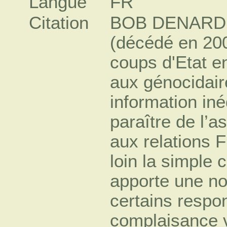
Langue
FR
Citation
BOB DENARD, l
(décédé en 2007
coups d'Etat en
aux génocidai
information iné
paraître de l’a
aux relations 
loin la simple c
apporte une no
certains respo
complaisance v