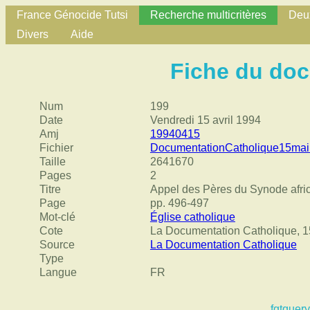
France Génocide Tutsi
Recherche multicritères
Deux
Divers
Aide
Fiche du do
Num
199
Date
Vendredi 15 avril 1994
Amj
19940415
Fichier
DocumentationCatholique15mai
Taille
2641670
Pages
2
Titre
Appel des Pères du Synode afri
Page
pp. 496-497
Mot-clé
Église catholique
Cote
La Documentation Catholique, 1
Source
La Documentation Catholique
Type
Langue
FR
fgtquery