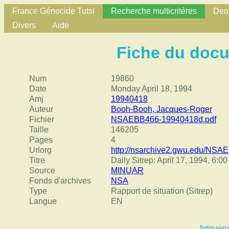
France Génocide Tutsi
Recherche multicritères
Deux
Divers
Aide
Fiche du doc
Num
19860
Date
Monday April 18, 1994
Amj
19940418
Auteur
Booh-Booh, Jacques-Roger
Fichier
NSAEBB466-19940418d.pdf
Taille
146205
Pages
4
Urlorg
http://nsarchive2.gwu.edu/NS
Titre
Daily Sitrep: April 17, 1994, 6:0
Source
MINUAR
Fonds d'archives
NSA
Type
Rapport de situation (Sitrep)
Langue
EN
fgtquery