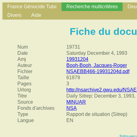
France Génocide Tutsi
Recherche multicritères
Deux
Divers
Aide
Fiche du doc
Num
19731
Date
Saturday December 4, 1993
Amj
19931204
Auteur
Booh-Booh, Jacques-Roger
Fichier
NSAEBB466-19931204d.pdf
Taille
61879
Pages
3
Urlorg
http://nsarchive2.gwu.edu/NS
Titre
Daily Sitrep: December 3, 1993
Source
MINUAR
Fonds d'archives
NSA
Type
Rapport de situation (Sitrep)
Langue
EN
fgtquery