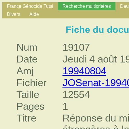
France Génocide Tutsi
Recherche multicritères
Deux
Divers
Aide
Fiche du doc
Num
19107
Date
Jeudi 4 août 1
Amj
19940804
Fichier
JOSenat-1994
Taille
12554
Pages
1
Titre
Réponse du min