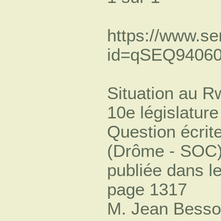
https://www.sen
id=qSEQ9406
Situation au 
10e législature
Question écrit
(Drôme - SOC
publiée dans l
page 1317
M. Jean Besson