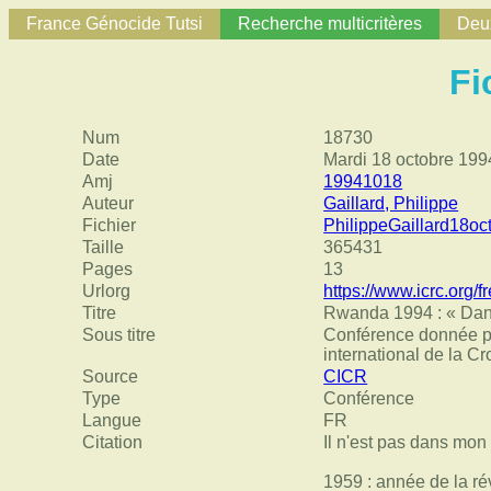
France Génocide Tutsi
Recherche multicritères
Deux
Fi
Num
18730
Date
Mardi 18 octobre 199
Amj
19941018
Auteur
Gaillard, Philippe
Fichier
PhilippeGaillard18oc
Taille
365431
Pages
13
Urlorg
https://www.icrc.org/
Titre
Rwanda 1994 : « Dans 
Sous titre
Conférence donnée pa
international de la C
Source
CICR
Type
Conférence
Langue
FR
Citation
Il n'est pas dans mon 
1959 : année de la ré