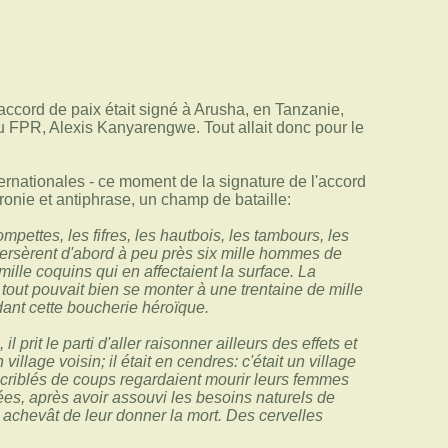
ccord de paix était signé à Arusha, en Tanzanie,
u FPR, Alexis Kanyarengwe. Tout allait donc pour le
ernationales - ce moment de la signature de l'accord
ronie et antiphrase, un champ de bataille:
ompettes, les fifres, les hautbois, les tambours, les
versèrent d'abord à peu près six mille hommes de
lle coquins qui en affectaient la surface. La
 tout pouvait bien se monter à une trentaine de mille
ant cette boucherie héroïque.
rit le parti d'aller raisonner ailleurs des effets et
llage voisin; il était en cendres: c'était un village
ds criblés de coups regardaient mourir leurs femmes
ées, après avoir assouvi les besoins naturels de
n achevât de leur donner la mort. Des cervelles