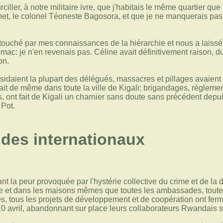
urciller, à notre militaire ivre, que j'habitais le même quartier q
net, le colonel Téoneste Bagosora, et que je ne manquerais pas
touché par mes connaissances de la hiérarchie et nous a laissé pa
ac: je n'en revenais pas. Céline avait définitivement raison, 
on.
ésidaient la plupart des délégués, massacres et pillages avaient
ait de même dans toute la ville de Kigali: brigandages, règlement
s, ont fait de Kigali un charnier sans doute sans précédent depu
Pot.
 des internationaux
nt la peur provoquée par l'hystérie collective du crime et de la
rue et dans les maisons mêmes que toutes les ambassades, toute
 tous les projets de développement et de coopération ont fermé l
u 10 avril, abandonnant sur place leurs collaborateurs Rwandais 