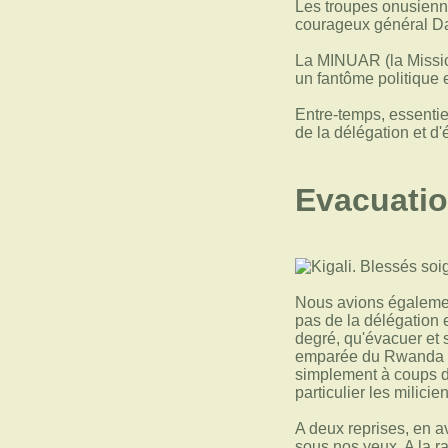
Les troupes onusienne
courageux général Da
La MINUAR (la Missio
un fantôme politique e
Entre-temps, essenti
de la délégation et d
Evacuatio
Nous avions égalemen
pas de la délégation
degré, qu'évacuer et s
emparée du Rwanda n'ét
simplement à coups de
particulier les milici
A deux reprises, en a
sous nos yeux. A la r