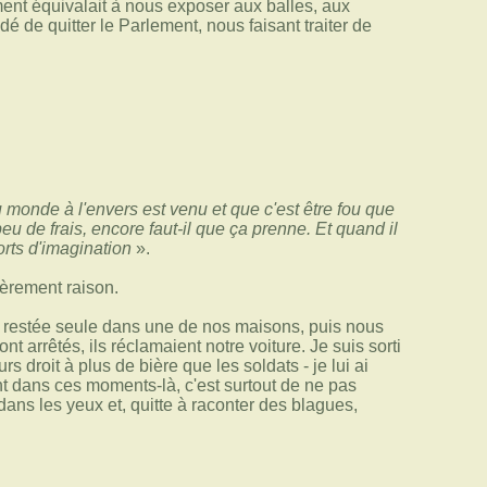
ment équivalait à nous exposer aux balles, aux
 de quitter le Parlement, nous faisant traiter de
onde à l'envers est venu et que c'est être fou que
 de frais, encore faut-il que ça prenne. Et quand il
orts d'imagination
».
ièrement raison.
it restée seule dans une de nos maisons, puis nous
 arrêtés, ils réclamaient notre voiture. Je suis sorti
rs droit à plus de bière que les soldats - je lui ai
nt dans ces moments-là, c'est surtout de ne pas
 dans les yeux et, quitte à raconter des blagues,