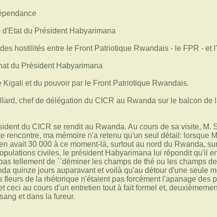
dépendance
 d'Etat du Président Habyarimana
 des hostilités entre le Front Patriotique Rwandais - le FPR - e
sinat du Président Habyarimana
de Kigali et du pouvoir par le Front Patriotique Rwandais.
résident du CICR se rendit au Rwanda. Au cours de sa visite, 
e rencontre, ma mémoire n'a retenu qu'un seul détail: lorsque
 y en avait 30 000 à ce moment-là, surtout au nord du Rwanda, sur
pulations civiles, le président Habyarimana lui répondit qu'il en
t pas tellement de ``déminer les champs de thé ou les champs de
nda quinze jours auparavant et voilà qu'au détour d'une seule
 fleurs de la rhétorique n'étaient pas forcément l'apanage des po
 et ceci au cours d'un entretien tout à fait formel et, deuxièmem
 sang et dans la fureur.