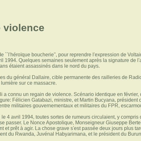
 violence
e ``l'héroïque boucherie'', pour reprendre l'expression de Voltai
ril 1994. Quelques semaines seulement après la signature de l'
ans étaient assassinés dans le nord du pays.
s du général Dallaire, cible permanente des railleries de Radio
a lumière sur ce massacre.
li a connu un regain de violence. Scénario identique en février,
gure: Félicien Gatabazi, ministre, et Martin Bucyana, président 
ntre militaires gouvernementaux et militaires du FPR, escarmou
, le 4 avril 1994, toutes sortes de rumeurs circulaient, y compr
t se passer. Le Nonce Apostolique, Monseigneur Giuseppe Bertel
t et prêt à agir. La chose grave s'est passée deux jours plus tard
dent du Rwanda, Juvénal Habyarimana, et le président du Burundi,