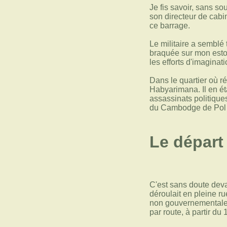
Je fis savoir, sans so
son directeur de cabi
ce barrage.
Le militaire a semblé 
braquée sur mon estom
les efforts d'imaginati
Dans le quartier où r
Habyarimana. Il en ét
assassinats politique
du Cambodge de Pol 
Le départ
C'est sans doute deva
déroulait en pleine 
non gouvernementales,
par route, à partir d