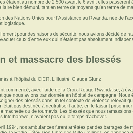
s étaient au nombre de 2 500 avant le 6 avril, elles passèrent à 
llaire bien démuni, tant en terme de moyens qu'en terme de ma
n des Nations Unies pour l'Assistance au Rwanda, née de l'acc
t logistique.
ellement pour des raisons de sécurité, nous avions décidé de 
'évacuer ceux d'entre eux qui n'étaient pas absolument indispe
n et massacre des blessés
t commencé, avec l'aide de la Croix-Rouge Rwandaise, à évac
 et que nous avions transformée en hôpital de campagne. Nous 
oigner des blessés dans un tel contexte de violence relevait quel
ait pas destinée à neutraliser l'autre, en le faisant prisonnier
 machette ou de tournevis. Les blessés que nous ramassions éta
ens Interhamwe, n'avaient pas eu le temps d'achever.
vril 1994, nos ambulances furent arrêtées par des barrages de m
adio, la Radio-Télévision-Libre des Mille-Collines, on annonça 