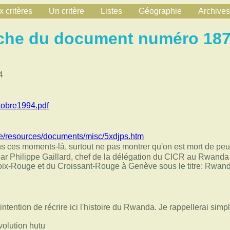
 critères
Un critère
Listes
Géographie
Archives
che du document numéro 18
4
tobre1994.pdf
fre/resources/documents/misc/5xdjps.htm
ces moments-là, surtout ne pas montrer qu'on est mort de peur
r Philippe Gaillard, chef de la délégation du CICR au Rwanda
roix-Rouge et du Croissant-Rouge à Genève sous le titre: Rwand
intention de récrire ici l'histoire du Rwanda. Je rappellerai si
volution hutu