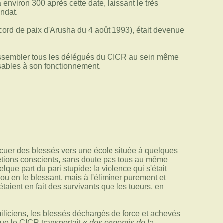
environ 300 après cette date, laissant le très
ndat.
ord de paix d'Arusha du 4 août 1993), était devenue
rassembler tous les délégués du CICR au sein même
nsables à son fonctionnement.
uer des blessés vers une école située à quelques
étions conscients, sans doute pas tous au même
que part du pari stupide: la violence qui s'était
 ou en le blessant, mais à l'éliminer purement et
ient en fait des survivants que les tueurs, en
iliciens, les blessés déchargés de force et achevés
que le CICR transportait «
des ennemis de la