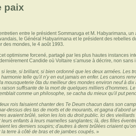
 paix
ntretien entre le président Sommaruga et M. Habyarimana, un a
Rwandais, le Général Habyarimana et le président des rebelles d
ur des mondes, le 4 août 1993.
cet optimisme forcené, partagé par les plus hautes instances int
lu dernièrement Candide où Voltaire s'amuse à décrire, non sans i
 si leste, si brillant, si bien ordonné que les deux armées. Les tr
harmonie telle qu'il n'y en eut jamais en enfer. Les canons ren
la mousqueterie ôta du meilleur des mondes environ neuf à dix mi
a raison suffisante de la mort de quelques milliers d'hommes. Le
remblait comme un philosophe, se cacha du mieux qu'il put pend
deux rois faisaient chanter des Te Deum chacun dans son camp, il p
ar-dessus des tas de morts et de mourants, et gagna d'abord un vi
s avaient brûlé, selon les lois du droit public. Ici des vieillar
 leurs enfants à leurs mamelles sanglantes; là, des filles éventr
ient les derniers soupirs; d'autres à demi brûlées criaient qu'o
 la terre à côté de bras et de jambes coupés
. »