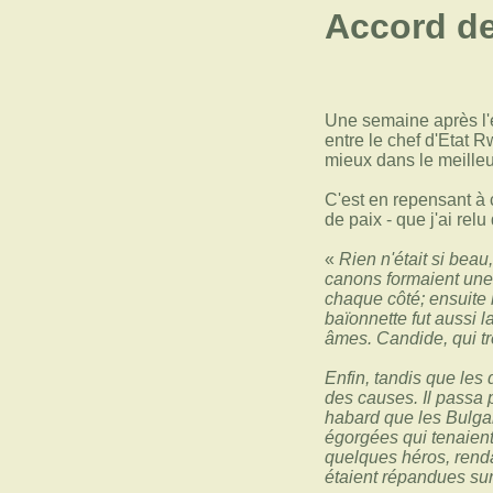
Accord de
Une semaine après l'e
entre le chef d'Etat 
mieux dans le meille
C'est en repensant à 
de paix - que j'ai re
«
Rien n'était si beau,
canons formaient une 
chaque côté; ensuite 
baïonnette fut aussi l
âmes. Candide, qui t
Enfin, tandis que les 
des causes. Il passa p
habard que les Bulgare
égorgées qui tenaient
quelques héros, renda
étaient répandues sur