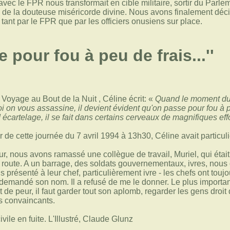
vec le FPR nous transformait en cible militaire, sortir du Parle
i de la douteuse miséricorde divine. Nous avons finalement décidé
 tant par le FPR que par les officiers onusiens sur place.
 pour fou à peu de frais...''
 Voyage au Bout de la Nuit , Céline écrit: «
Quand le moment du m
on vous assassine, il devient évident qu'on passe pour fou à peu
nd écartelage, il se fait dans certains cerveaux de magnifiques eff
r de cette journée du 7 avril 1994 à 13h30, Céline avait particul
ur, nous avons ramassé une collègue de travail, Muriel, qui éta
route. A un barrage, des soldats gouvernementaux, ivres, nous ont
 présenté à leur chef, particulièrement ivre - les chefs ont toujou
ai demandé son nom. Il a refusé de me le donner. Le plus importa
 de peur, il faut garder tout son aplomb, regarder les gens droit
s convaincants.