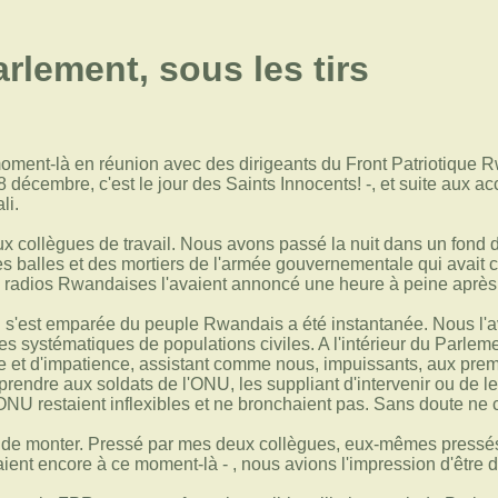
rlement, sous les tirs
oment-là en réunion avec des dirigeants du Front Patriotique Rw
 décembre, c'est le jour des Saints Innocents! -, et suite aux a
li.
eux collègues de travail. Nous avons passé la nuit dans un fond 
s balles et des mortiers de l'armée gouvernementale qui avait 
 radios Rwandaises l'avaient annoncé une heure à peine après l
ui s'est emparée du peuple Rwandais a été instantanée. Nous l'a
s systématiques de populations civiles. A l'intérieur du Parle
e et d'impatience, assistant comme nous, impuissants, aux prem
prendre aux soldats de l'ONU, les suppliant d'intervenir ou de le
'ONU restaient inflexibles et ne bronchaient pas. Sans doute ne 
t de monter. Pressé par mes deux collègues, eux-mêmes pressés 
ient encore à ce moment-là - , nous avions l'impression d'être d