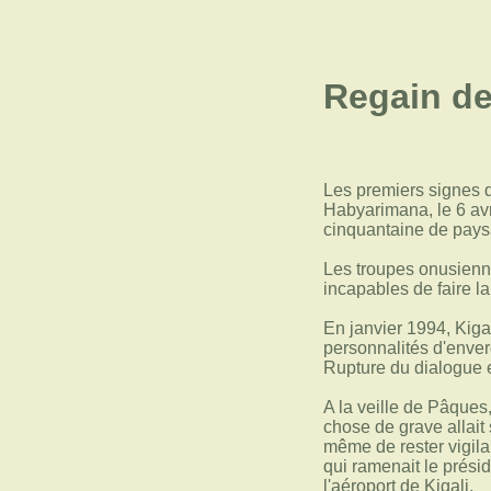
Regain de
Les premiers signes d
Habyarimana, le 6 av
cinquantaine de pays
Les troupes onusienne
incapables de faire l
En janvier 1994, Kiga
personnalités d'enver
Rupture du dialogue e
A la veille de Pâques
chose de grave allai
même de rester vigilan
qui ramenait le prési
l'aéroport de Kigali.