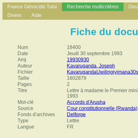
France Génocide Tutsi
Recherche multicritères
Deux
Divers
Aide
Fiche du doc
Num
18400
Date
Jeudi 30 septembre 1993
Amj
19930930
Auteur
Kavaruganda, Joseph
Fichier
KavarugandaUwilingiyimana30s
Taille
1602879
Pages
2
Titre
Lettre à madame le Premier minist
1993
Mot-clé
Accords d'Arusha
Source
Cour constitutionnelle (Rwanda)
Fonds d'archives
Delforge
Type
Lettre
Langue
FR