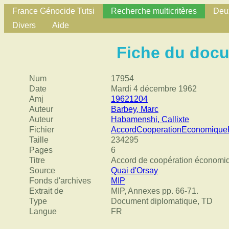
France Génocide Tutsi
Recherche multicritères
Deux
Divers
Aide
Fiche du doc
Num
17954
Date
Mardi 4 décembre 1962
Amj
19621204
Auteur
Barbey, Marc
Auteur
Habamenshi, Callixte
Fichier
AccordCooperationEconomiqu
Taille
234295
Pages
6
Titre
Accord de coopération économiq
Source
Quai d'Orsay
Fonds d'archives
MIP
Extrait de
MIP, Annexes pp. 66-71.
Type
Document diplomatique, TD
Langue
FR