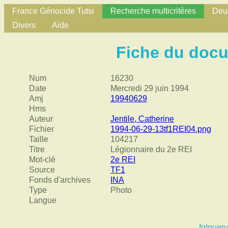
France Génocide Tutsi
Recherche multicritères
Deux
Divers
Aide
Fiche du doc
Num
16230
Date
Mercredi 29 juin 1994
Amj
19940629
Hms
Auteur
Jentile, Catherine
Fichier
1994-06-29-13tf1REI04.png
Taille
104217
Titre
Légionnaire du 2e REI
Mot-clé
2e REI
Source
TF1
Fonds d'archives
INA
Type
Photo
Langue
fgtquery