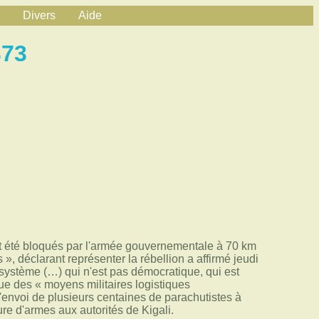
Divers
Aide
373
ont été bloqués par l'armée gouvernementale à 70 km
 », déclarant représenter la rébellion a affirmé jeudi
système (…) qui n'est pas démocratique, qui est
que des « moyens militaires logistiques
'envoi de plusieurs centaines de parachutistes à
ure d'armes aux autorités de Kigali.