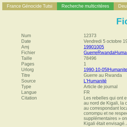
France Génocide Tutsi
Recherche multicritères
Deux
Fi
Num
12373
Date
Vendredi 5 octobre 1
Amj
19901005
Fichier
GuerreRwandaHumani
Taille
78496
Pages
1
Urlorg
1990-10-05lHuman
Titre
Guerre au Rwanda
Source
L'Humanité
Type
Article de journal
Langue
FR
Citation
Les rebelles qui ont 
au nord de Kigali, la 
au correspondant loca
corrompu et ne respect
supplémentaires » ont
Kigali était envisagé.