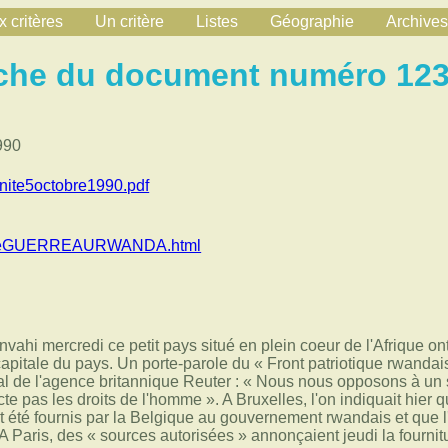
 critères
Un critère
Listes
Géographie
Archives
che du document numéro 12
990
te5octobre1990.pdf
iteGUERREAURWANDA.html
envahi mercredi ce petit pays situé en plein coeur de l'Afrique 
capitale du pays. Un porte-parole du « Front patriotique rwandais
l de l'agence britannique Reuter : « Nous nous opposons à un 
e pas les droits de l'homme ». A Bruxelles, l'on indiquait hier 
 été fournis par la Belgique au gouvernement rwandais et que l
 A Paris, des « sources autorisées » annonçaient jeudi la fournit