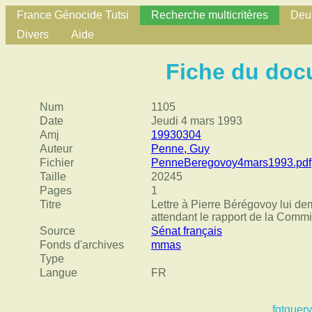
France Génocide Tutsi
Recherche multicritères
Deux
Divers
Aide
Fiche du doc
Num
1105
Date
Jeudi 4 mars 1993
Amj
19930304
Auteur
Penne, Guy
Fichier
PenneBeregovoy4mars1993.pdf
Taille
20245
Pages
1
Titre
Lettre à Pierre Bérégovoy lui 
attendant le rapport de la Commi
Source
Sénat français
Fonds d'archives
mmas
Type
Langue
FR
fgtquery