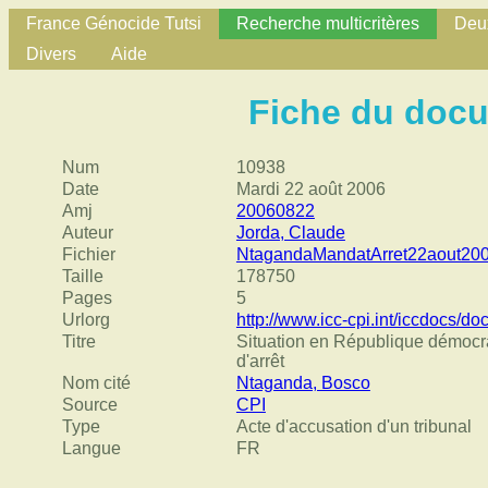
France Génocide Tutsi
Recherche multicritères
Deux
Divers
Aide
Fiche du doc
Num
10938
Date
Mardi 22 août 2006
Amj
20060822
Auteur
Jorda, Claude
Fichier
NtagandaMandatArret22aout200
Taille
178750
Pages
5
Urlorg
http://www.icc-cpi.int/iccdocs/
Titre
Situation en République démocra
d'arrêt
Nom cité
Ntaganda, Bosco
Source
CPI
Type
Acte d'accusation d'un tribunal
Langue
FR