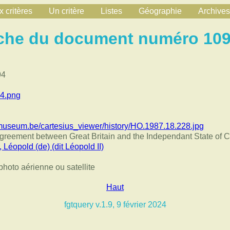
 critères
Un critère
Listes
Géographie
Archives
che du document numéro 10
94
4.png
camuseum.be/cartesius_viewer/history/HO.1987.18.228.jpg
e Agreement between Great Britain and the Independant State of
éopold (de) (dit Léopold II)
hoto aérienne ou satellite
Haut
fgtquery v.1.9, 9 février 2024