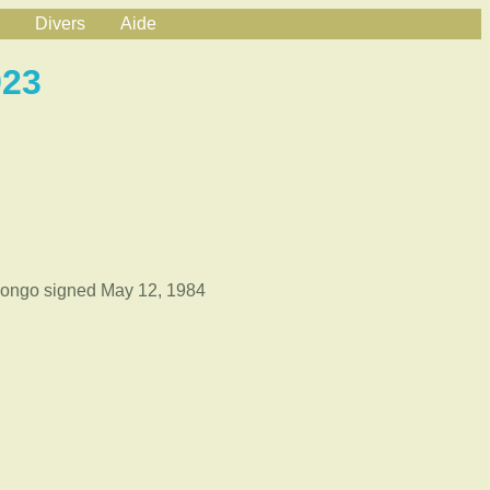
Divers
Aide
923
 Congo signed May 12, 1984