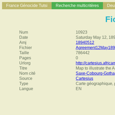
France Génocide Tutsi
Recherche multicritères
Deux
Fi
Num
10923
Date
Saturday May 12, 18
Amj
18940512
Fichier
Agreement12May189
Taille
786442
Pages
0
Urlorg
http://cartesius.afri
Titre
Map to illustrate th
Nom cité
Saxe-Cobourg-Gotha, L
Source
Cartesius
Type
Carte géographique, p
Langue
EN