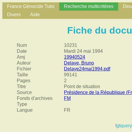
France Génocide Tutsi
Recherche multicritères
Deux
Divers
Aide
Fiche du doc
Num
10231
Date
Mardi 24 mai 1994
Amj
19940524
Auteur
Delaye, Bruno
Fichier
Delaye24mai1994.pdf
Taille
99141
Pages
2
Titre
Point de situation
Source
Présidence de la République (F
Fonds d'archives
FM
Type
Langue
FR
fgtquery