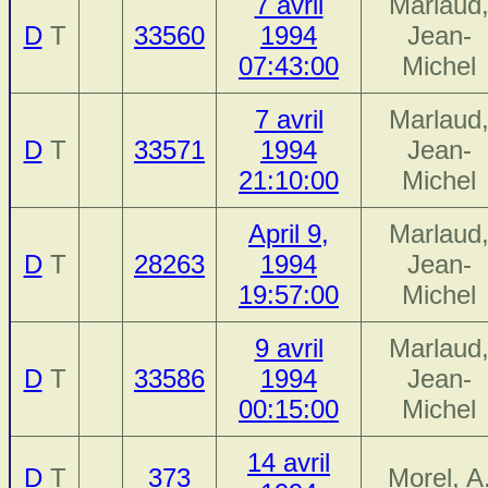
7 avril
Marlaud
D
T
33560
1994
Jean-
07:43:00
Michel
7 avril
Marlaud
D
T
33571
1994
Jean-
21:10:00
Michel
April 9,
Marlaud
D
T
28263
1994
Jean-
19:57:00
Michel
9 avril
Marlaud
D
T
33586
1994
Jean-
00:15:00
Michel
14 avril
D
T
373
Morel, A