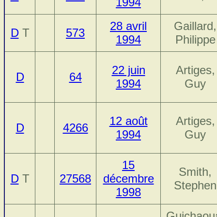
1994
28 avril
Gaillard,
D
T
573
1994
Philippe
22 juin
Artiges,
D
64
1994
Guy
12 août
Artiges,
D
4266
1994
Guy
15
Smith,
D
T
27568
décembre
Stephen
1998
Guichaou