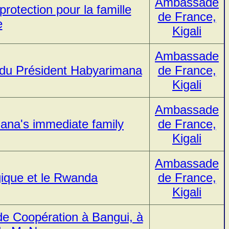
Ambassade
rotection pour la famille
de France,
e
Kigali
Ambassade
e du Président Habyarimana
de France,
Kigali
Ambassade
mana's immediate family
de France,
Kigali
Ambassade
gique et le Rwanda
de France,
Kigali
 de Coopération à Bangui, à