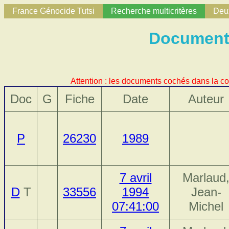
France Génocide Tutsi
Recherche multicritères
Deux
Documents
Attention : les documents cochés dans la co
Doc
G
Fiche
Date
Auteur
P
26230
1989
7 avril
Marlaud
D
T
33556
1994
Jean-
07:41:00
Michel