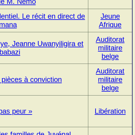
e de M. Nemo
entiel. Le récit en direct de
Jeune
rimana
Afrique
Auditorat
eye, Jeanne Uwanyiligira et
militaire
babazi
belge
Auditorat
pièces à conviction
militaire
belge
 pas peur »
Libération
es familles de Juvénal