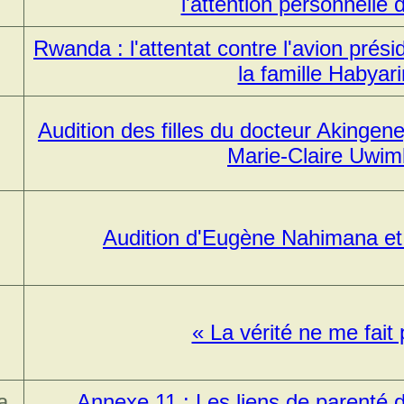
l'attention personnell
Rwanda : l'attentat contre l'avion présid
la famille Habya
Audition des filles du docteur Akingen
Marie-Claire Uwim
Audition d'Eugène Nahimana et 
« La vérité ne me fait
a,
Annexe 11 : Les liens de parenté d