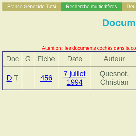
France Génocide Tutsi
Recherche multicritères
Deux
Docume
Attention : les documents cochés dans la co
Doc
G
Fiche
Date
Auteur
7 juillet
Quesnot,
D
T
456
1994
Christian