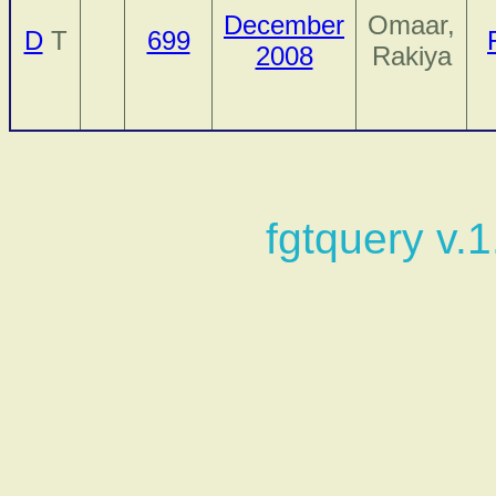
December
Omaar,
D
T
699
2008
Rakiya
fgtquery v.1