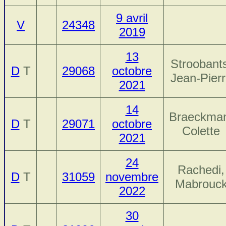
9 avril
V
24348
2019
13
Stroobant
D
T
29068
octobre
Jean-Pier
2021
14
Braeckma
D
T
29071
octobre
Colette
2021
24
Rachedi,
D
T
31059
novembre
Mabrouc
2022
30