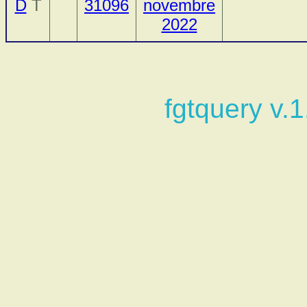
D
T
31096
novembre
2022
fgtquery v.1