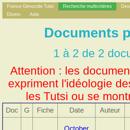
France Génocide Tutsi
Recherche multicritères
Deux
Divers
Aide
Documents po
1 à 2 de 2 doc
Attention : les docume
expriment l'idéologie d
les Tutsi ou se mont
Doc
G
Fiche
Date
Auteur
October