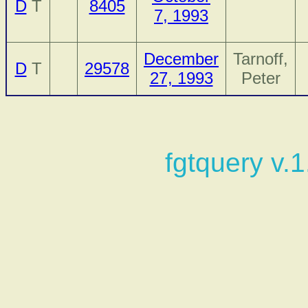
D
T
8405
7, 1993
December
Tarnoff,
D
T
29578
27, 1993
Peter
fgtquery v.1