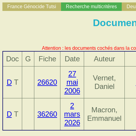
France Génocide Tutsi
Recherche multicritères
Deux
Document
Attention : les documents cochés dans la co
Doc
G
Fiche
Date
Auteur
27
Vernet,
D
T
26620
mai
Daniel
2006
2
Macron,
D
T
36260
mars
Emmanuel
2026