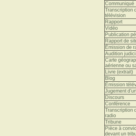
Communiqué
Transcription
télévision
Rapport
Vidéo
Publication p
Rapport de sit
Émission de r
Audition judici
Carte géograp
aérienne ou sa
Livre (extrait)
Blog
Émission télév
Jugement d'un
Discours
Conférence
Transcription
radio
Tribune
Pièce à convic
devant un trib