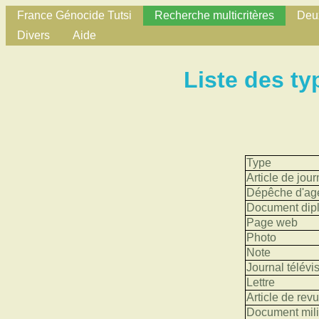
France Génocide Tutsi
Recherche multicritères
Deux
Divers
Aide
Liste des t
Type
Article de jour
Dépêche d'ag
Document dip
Page web
Photo
Note
Journal télévi
Lettre
Article de rev
Document mili