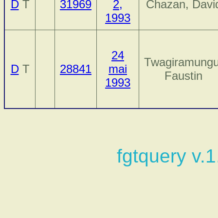
D
T
31969
2,
Chazan, Davi
1993
24
Twagiramungu
D
T
28841
mai
Faustin
1993
fgtquery v.1