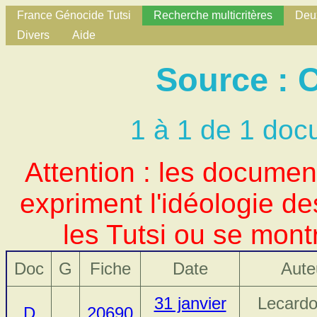
France Génocide Tutsi
Recherche multicritères
Deux
Divers
Aide
Source : C
1 à 1 de 1 doc
Attention : les docume
expriment l'idéologie d
les Tutsi ou se mont
Doc
G
Fiche
Date
Aute
31 janvier
Lecardo
D
20690